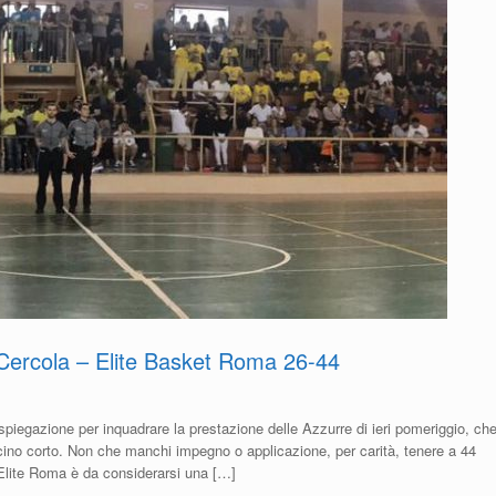
 Cercola – Elite Basket Roma 26-44
spiegazione per inquadrare la prestazione delle Azzurre di ieri pomeriggio, ch
ino corto. Non che manchi impegno o applicazione, per carità, tenere a 44
’ Elite Roma è da considerarsi una […]