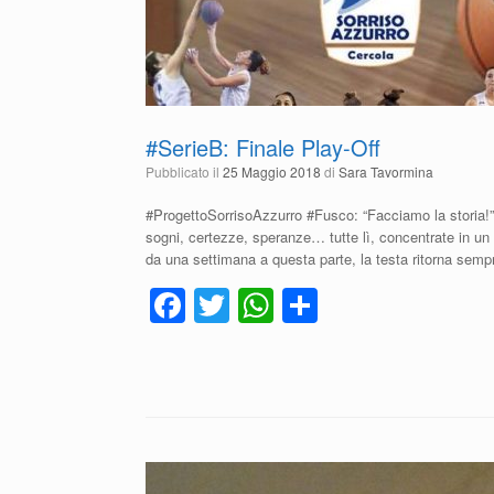
#SerieB: Finale Play-Off
Pubblicato il
25 Maggio 2018
di
Sara Tavormina
#ProgettoSorrisoAzzurro #Fusco: “Facciamo la storia!” #
sogni, certezze, speranze… tutte lì, concentrate in un 
da una settimana a questa parte, la testa ritorna sempre
F
T
W
C
a
wi
h
o
c
tt
at
n
e
er
s
di
b
A
vi
o
p
di