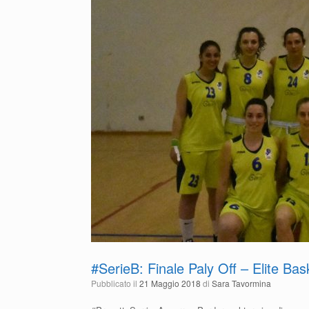
o
p
k
#SerieB: Finale Paly Off – Elite B
Pubblicato il
21 Maggio 2018
di
Sara Tavormina