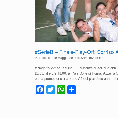
#SerieB – Finale-Play-Off: Sorriso A
Pubblicato il
19 Maggio 2018
di
Sara Tavormina
#ProgettoSorrisoAzzurro A distanza di soli due anni da
20/05, alle ore 18.00, al Pala Colle di Roma, Azzurra C
per la promozione alla Serie A2 del prossimo anno, ch
F
T
W
C
a
wi
h
o
c
tt
at
n
e
er
s
di