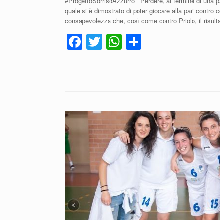
#ProgettoSorrisoAzzurro Perdere, al termine di una parti
quale si è dimostrato di poter giocare alla pari contro co
consapevolezza che, così come contro Priolo, il risult
F
T
W
C
a
wi
h
o
c
tt
at
n
e
er
s
di
b
A
vi
o
p
di
o
p
k