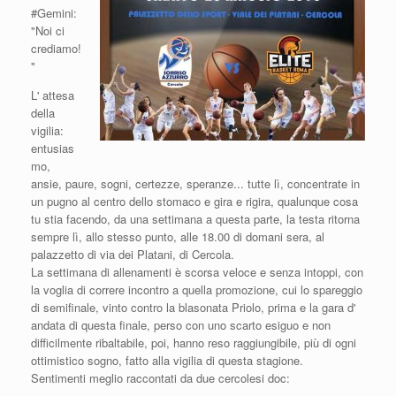
#Gemini:
"Noi ci
crediamo!
"
L' attesa
della
vigilia:
entusias
mo,
ansie, paure, sogni, certezze, speranze... tutte lì, concentrate in
un pugno al centro dello stomaco e gira e rigira, qualunque cosa
tu stia facendo, da una settimana a questa parte, la testa ritorna
sempre lì, allo stesso punto, alle 18.00 di domani sera, al
palazzetto di via dei Platani, di Cercola.
La settimana di allenamenti è scorsa veloce e senza intoppi, con
la voglia di correre incontro a quella promozione, cui lo spareggio
di semifinale, vinto contro la blasonata Priolo, prima e la gara d'
andata di questa finale, perso con uno scarto esiguo e non
difficilmente ribaltabile, poi, hanno reso raggiungibile, più di ogni
ottimistico sogno, fatto alla vigilia di questa stagione.
Sentimenti meglio raccontati da due cercolesi doc: