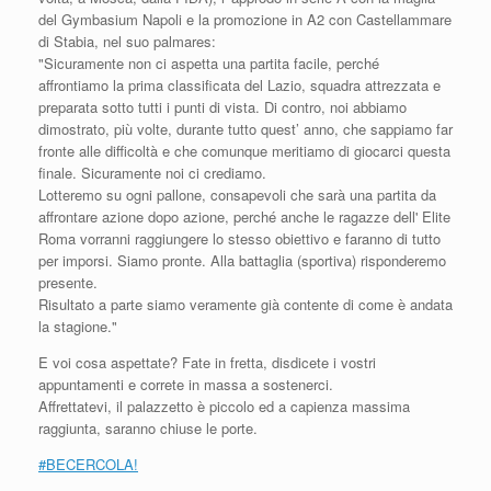
del Gymbasium Napoli e la promozione in A2 con Castellammare
di Stabia, nel suo palmares:
"Sicuramente non ci aspetta una partita facile, perché
affrontiamo la prima classificata del Lazio, squadra attrezzata e
preparata sotto tutti i punti di vista. Di contro, noi abbiamo
dimostrato, più volte, durante tutto quest’ anno, che sappiamo far
fronte alle difficoltà e che comunque meritiamo di giocarci questa
finale. Sicuramente noi ci crediamo.
Lotteremo su ogni pallone, consapevoli che sarà una partita da
affrontare azione dopo azione, perché anche le ragazze dell' Elite
Roma vorranni raggiungere lo stesso obiettivo e faranno di tutto
per imporsi. Siamo pronte. Alla battaglia (sportiva) risponderemo
presente.
Risultato a parte siamo veramente già contente di come è andata
la stagione."
E voi cosa aspettate? Fate in fretta, disdicete i vostri
appuntamenti e correte in massa a sostenerci.
Affrettatevi, il palazzetto è piccolo ed a capienza massima
raggiunta, saranno chiuse le porte.
#BECERCOLA!