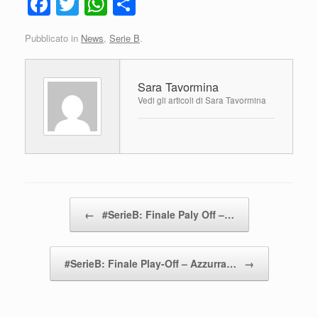
F
T
W
C
a
wi
h
o
Pubblicato in
News
,
Serie B
.
c
tt
at
n
e
er
s
di
Sara Tavormina
b
A
vi
Vedi gli articoli di Sara Tavormina
o
p
di
o
p
k
Navigazione articolo
←
#SerieB: Finale Paly Off –…
#SerieB: Finale Play-Off – Azzurra…
→