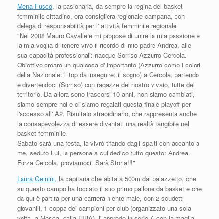
Mena Fusco
, la pasionaria, da sempre la regina del basket
femminile cittadino, ora consigliera regionale campana, con
delega di responsabilità per l' attività femminile regionale
"Nel 2008 Mauro Cavaliere mi propose di unire la mia passione e
la mia voglia di tenere vivo il ricordo di mio padre Andrea, alle
sua capacità professionali: nacque Sorriso Azzurro Cercola.
Obiettivo creare un qualcosa d' importante (Azzurro come i colori
della Nazionale: il top da inseguire; il sogno) a Cercola, partendo
e divertendoci (Sorriso) con ragazze del nostro vivaio, tutte del
territorio. Da allora sono trascorsi 10 anni, non siamo cambiati,
siamo sempre noi e ci siamo regalati questa finale playoff per
l'accesso all' A2. Risultato straordinario, che rappresenta anche
la consapevolezza di essere diventati una realtà tangibile nel
basket femminile.
Sabato sarà una festa, la vivrò tifando dagli spalti con accanto a
me, seduto Lui, la persona a cui dedico tutto questo: Andrea.
Forza Cercola, proviamoci. Sarà Storia!!!"
Laura Gemini,
la capitana che abita a 500m dal palazzetto, che
su questo campo ha toccato il suo primo pallone da basket e che
da qui è partita per una carriera niente male, con 2 scudetti
giovanili, 1 coppa dei campioni per club (organizzato una sola
volta, a Mosca, dalla FIBA), l' approdo in serie A con la maglia