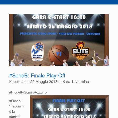
#SerieB: Finale Play-Off
Pubblicato il
25 Maggio 2018
di
Sara Tavormina
#ProgettoSorrisoAzzurro
#Fusco:
"Facciam
o la
storia!"