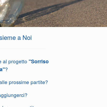
nsieme a Noi
e al progetto
"Sorriso
?
a"
alle prossime partite?
aggiungerci?