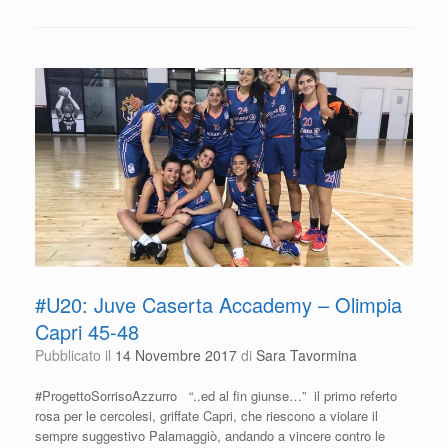
e
er
s
di
b
A
vi
o
p
di
o
p
k
#U20: Juve Caserta Accademy – Olimpia
Capri 45-48
Pubblicato il
14 Novembre 2017
di
Sara Tavormina
#ProgettoSorrisoAzzurro “..ed al fin giunse…” il primo referto
rosa per le cercolesi, griffate Capri, che riescono a violare il
sempre suggestivo Palamaggiò, andando a vincere contro le