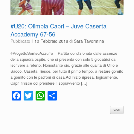
#U20: Olimpia Capri – Juve Caserta
Accademy 67-56
Pubblicato il
10 Febbraio 2018
di
Sara Tavormina
#ProgettoSorrisoAzzurro Partita condizionata dalle assenze
della squadra ospite, che si presenta con solo 5 giocatrici da
iscrivere a referto. Nonostante ciò, grazie alle qualità di Cillo e
Sacco, Caserta, riesce, per tutto il primo tempo, a restare gomito
a gomito con le padroni di casa.Ad inizio ripresa, logicamente,
Capri finisce col prendere il sopravvento […]
F
T
W
C
a
wi
h
o
Vedi
c
tt
at
n
e
er
s
di