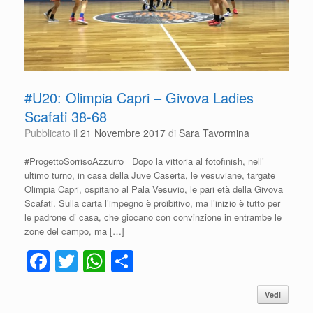
#U20: Olimpia Capri – Givova Ladies
Scafati 38-68
Pubblicato il
21 Novembre 2017
di
Sara Tavormina
#ProgettoSorrisoAzzurro Dopo la vittoria al fotofinish, nell’
ultimo turno, in casa della Juve Caserta, le vesuviane, targate
Olimpia Capri, ospitano al Pala Vesuvio, le pari età della Givova
Scafati. Sulla carta l’impegno è proibitivo, ma l’inizio è tutto per
le padrone di casa, che giocano con convinzione in entrambe le
zone del campo, ma […]
F
T
W
C
a
wi
h
o
Vedi
c
tt
at
n