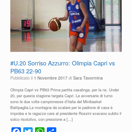
k
#U.20 Sorriso Azzurro: Olimpia Capri vs
PB63 22-90
Pubblicato il
1 Novembre 2017
di
Sara Tavormina
Olimpia Capri vs PB63 Prima partita casalinga, per la ns. Under
20, per questa stagione targata Capri. Le avversarie di turno
sono le due volte campionesse d’Italia del Minibasket
Battipaglia.La montagna da scalare per le padrone di casa è
improba e le ragazze care al presidente Rossini scavano subito il
solco risolutivo, con pressione a […]
F
T
W
C