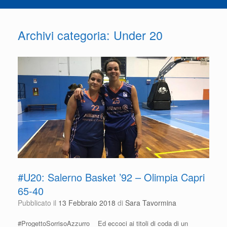
Archivi categoria:
Under 20
#U20: Salerno Basket ’92 – Olimpia Capri
65-40
Pubblicato il
13 Febbraio 2018
di
Sara Tavormina
#ProgettoSorrisoAzzurro Ed eccoci ai titoli di coda di un