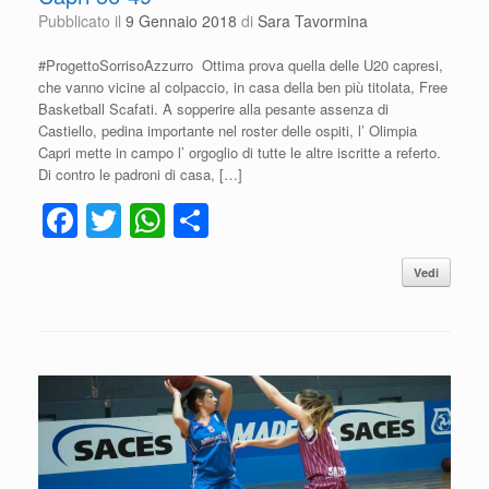
Pubblicato il
9 Gennaio 2018
di
Sara Tavormina
#ProgettoSorrisoAzzurro Ottima prova quella delle U20 capresi,
che vanno vicine al colpaccio, in casa della ben più titolata, Free
Basketball Scafati. A sopperire alla pesante assenza di
Castiello, pedina importante nel roster delle ospiti, l’ Olimpia
Capri mette in campo l’ orgoglio di tutte le altre iscritte a referto.
Di contro le padroni di casa, […]
F
T
W
C
a
wi
h
o
Vedi
c
tt
at
n
e
er
s
di
b
A
vi
o
p
di
o
p
k