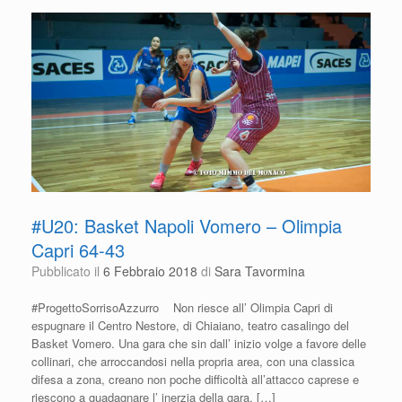
b
A
vi
o
p
di
o
p
k
#U20: Basket Napoli Vomero – Olimpia
Capri 64-43
Pubblicato il
6 Febbraio 2018
di
Sara Tavormina
#ProgettoSorrisoAzzurro Non riesce all’ Olimpia Capri di
espugnare il Centro Nestore, di Chiaiano, teatro casalingo del
Basket Vomero. Una gara che sin dall’ inizio volge a favore delle
collinari, che arroccandosi nella propria area, con una classica
difesa a zona, creano non poche difficoltà all’attacco caprese e
riescono a guadagnare l’ inerzia della gara, […]