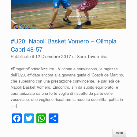
#U20: Napoli Basket Vomero – Olimpia
Capri 48-57
Pubblicato il
12 Dicembre 2017
di
Sara Tavormina
#ProgettoSorrisoAzzurro Vincono e convincono, le ragazze
dell’U20, affidate ancora alla giovane guida di Coach de Martino,
che superano con una prestazione convincente, le pari età del
Napoli Basket Vomero. L’incontro, sin da subito equilibrato, è
caratterizzato da una forte voglia di riscatto da parte delle
vesuviane, che vogliono riscattare la recente sconfitta, patita in
[…]
F
T
W
C
a
wi
h
o
Vedi