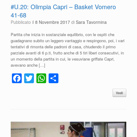
#U.20: Olimpia Capri – Basket Vomero
41-68
Pubblicato il
8 Novembre 2017
di
Sara Tavormina
Partita che inizia in sostanziale equilibrio, con le ospiti che
guadagnano subito un leggero vantaggio e respingono, poi, i vari
tentativi di rimonta delle padroni di casa, chiudendo il primo
parziale avanti di 6 p.ti, frutto anche di 5 tiri liberi consecutivi, in
un momento della partita in cui, le vesuviane griffate Capri,
avevano anche […]
F
T
W
C
a
wi
h
o
Vedi
c
tt
at
n
e
er
s
di
b
A
vi
o
p
di
o
p