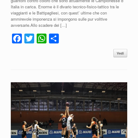
guantoni contro coloro che sono attualmente le Campionesse d’
Italia in carica. Enorme è il divario tecnico-fisico-tattico tra le
viaggianti e le Battipagliesi, con quest’ ultime che con
ammirevole imponenza si impongono sulle pur volitive
avversarie.Allo scadere dei […]
F
T
W
C
a
wi
h
o
Vedi
c
tt
at
n
e
er
s
di
b
A
vi
o
p
di
o
p
k