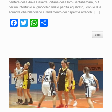
pantere della Juve Caserta, orfane della loro Santabarbara, out
per un infortunio al ginocchio.Inizio partita equibrato, con le due
squadre che bilanciano il rendimento dei rispettivi attacchi. […]
F
T
W
C
a
wi
h
o
Vedi
c
tt
at
n
e
er
s
di
b
A
vi
o
p
di
o
p
k