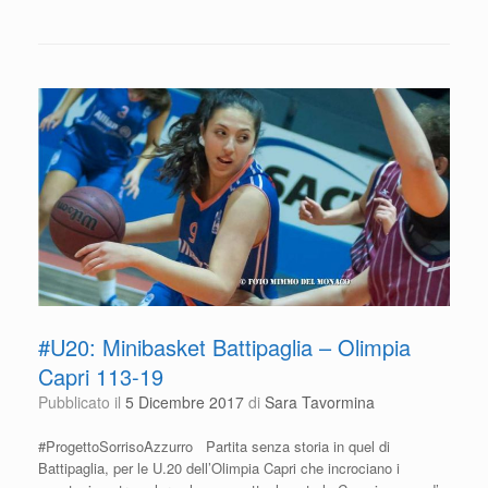
c
tt
at
n
e
er
s
di
b
A
vi
o
p
di
o
p
k
#U20: Minibasket Battipaglia – Olimpia
Capri 113-19
Pubblicato il
5 Dicembre 2017
di
Sara Tavormina
#ProgettoSorrisoAzzurro Partita senza storia in quel di
Battipaglia, per le U.20 dell’Olimpia Capri che incrociano i