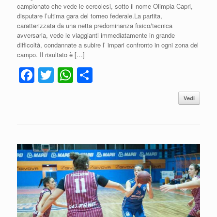
campionato che vede le cercolesi, sotto il nome Olimpia Capri,
disputare l’ultima gara del torneo federale.La partita,
caratterizzata da una netta predominanza fisico/tecnica
avversaria, vede le viaggianti immediatamente in grande
difficoltà, condannate a subire l’ impari confronto in ogni zona del
campo. Il risultato è […]
F
T
W
C
a
wi
h
o
Vedi
c
tt
at
n
e
er
s
di
b
A
vi
o
p
di
o
p
k