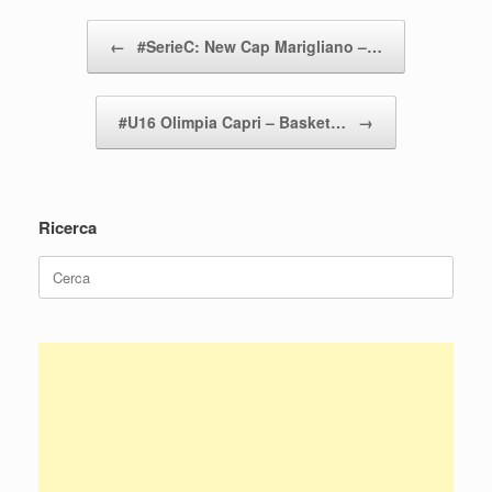
Navigazione articolo
←
#SerieC: New Cap Marigliano –…
#U16 Olimpia Capri – Basket…
→
Ricerca
Ricerca
per: