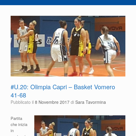
#U.20: Olimpia Capri – Basket Vomero
41-68
Pubblicato il
8 Novembre 2017
di
Sara Tavormina
Partita
che inizia
in