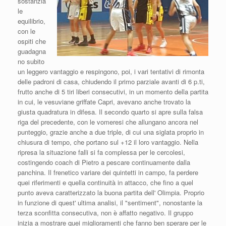
sostanzia
le
equilibrio,
con le
ospiti che
guadagna
no subito
un leggero vantaggio e respingono, poi, i vari tentativi di rimonta
delle padroni di casa, chiudendo il primo parziale avanti di 6 p.ti,
frutto anche di 5 tiri liberi consecutivi, in un momento della partita
in cui, le vesuviane griffate Capri, avevano anche trovato la
giusta quadratura in difesa. Il secondo quarto si apre sulla falsa
riga del precedente, con le vomeresi che allungano ancora nel
punteggio, grazie anche a due triple, di cui una siglata proprio in
chiusura di tempo, che portano sul +12 il loro vantaggio. Nella
ripresa la situazione falli si fa complessa per le cercolesi,
costingendo coach di Pietro a pescare continuamente dalla
panchina. Il frenetico variare dei quintetti in campo, fa perdere
quei riferimenti e quella continuità in attacco, che fino a quel
punto aveva caratterizzato la buona partita dell' Olimpia. Proprio
in funzione di quest' ultima analisi, il "sentiment", nonostante la
terza sconfitta consecutiva, non è affatto negativo. Il gruppo
inizia a mostrare quei miglioramenti che fanno ben sperare per le