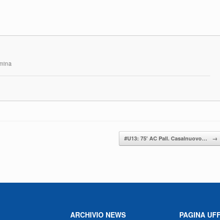
rmina
#U13: 75′ AC Pall. Casalnuovo…
→
ARCHIVIO NEWS
PAGINA UFF