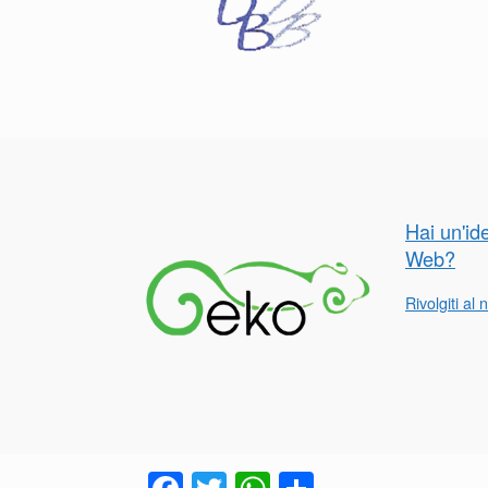
Hai un'id
Web?
Rivolgiti a