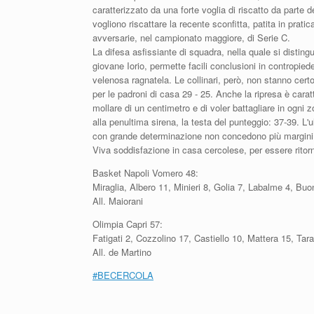
caratterizzato da una forte voglia di riscatto da parte 
vogliono riscattare la recente sconfitta, patita in prat
avversarie, nel campionato maggiore, di Serie C.
La difesa asfissiante di squadra, nella quale si distingu
giovane Iorio, permette facili conclusioni in contropied
velenosa ragnatela. Le collinari, però, non stanno cert
per le padroni di casa 29 - 25. Anche la ripresa è cara
mollare di un centimetro e di voler battagliare in ogni
alla penultima sirena, la testa del punteggio: 37-39. L'
con grande determinazione non concedono più margini d
Viva soddisfazione in casa cercolese, per essere ritor
Basket Napoli Vomero 48:
Miraglia, Albero 11, Minieri 8, Golia 7, Labalme 4, Bu
All. Maiorani
Olimpia Capri 57:
Fatigati 2, Cozzolino 17, Castiello 10, Mattera 15, Tara
All. de Martino
#BECERCOLA