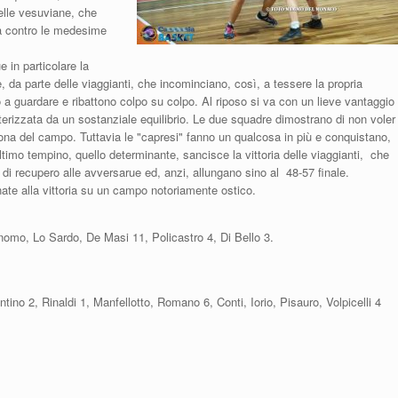
delle vesuviane, che
ica contro le medesime
e in particolare la
e, da parte delle viaggianti, che incominciano, così, a tessere la propria
o a guardare e ribattono colpo su colpo. Al riposo si va con un lieve vantaggio
tterizzata da un sostanziale equilibrio. Le due squadre dimostrano di non voler
 zona del campo. Tuttavia le "capresi" fanno un qualcosa in più e conquistano,
ultimo tempino, quello determinante, sancisce la vittoria delle viaggianti, che
i recupero alle avversarue ed, anzi, allungano sino al 48-57 finale.
nate alla vittoria su un campo notoriamente ostico.
onomo, Lo Sardo, De Masi 11, Policastro 4, Di Bello 3.
ntino 2, Rinaldi 1, Manfellotto, Romano 6, Conti, Iorio, Pisauro, Volpicelli 4