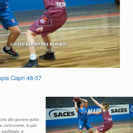
pia Capri 48-57
cora alla giovane guida
 convincente, le pari
equilibrato, è