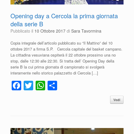
Opening day a Cercola la prima giornata
della serie B
Pubblicato il
10 Ottobre 2017
di
Sara Tavormina
Copia integrale dell’articolo pubblicato su “Il Mattino” del 10
ottobre 2017 a firma S.P. Cercola capitale del basket campano.
La cittadina vesuviana ospiterà il 22 ottobre prossimo una no
stop, dalle 12:30 alle 22:30. Si tratta dell’ Opening Day della
serie B la cui prima giornata di campionato si svolgerà
interamente nello storico palazzetto di Cercola […]
F
T
W
C
a
wi
h
o
Vedi
c
tt
at
n
e
er
s
di
b
A
vi
o
p
di