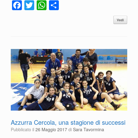
F
T
W
C
a
wi
h
o
Vedi
c
tt
at
n
e
er
s
di
b
A
vi
o
p
di
o
p
k
Azzurra Cercola, una stagione di successi
Pubblicato il
26 Maggio 2017
di
Sara Tavormina