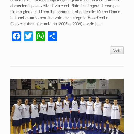
domenica il palazzetto di viale dei Platani si tingerà di rosa per
l’intera giornata. Ricco il programma, si parte alle 10 con Donne
in Lunetta, un torneo riservato alle categorie Esordienti e
Gazzelle (bambine nate dal 2006 al 2009) aperto […]
F
T
W
C
a
wi
h
o
Vedi
c
tt
at
n
e
er
s
di
b
A
vi
o
p
di
o
p
k