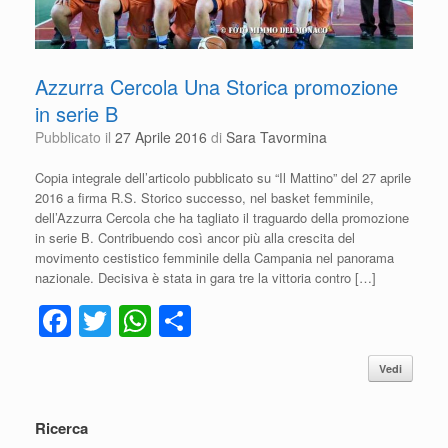
Azzurra Cercola Una Storica promozione
in serie B
Pubblicato il
27 Aprile 2016
di
Sara Tavormina
Copia integrale dell’articolo pubblicato su “Il Mattino” del 27 aprile
2016 a firma R.S. Storico successo, nel basket femminile,
dell’Azzurra Cercola che ha tagliato il traguardo della promozione
in serie B. Contribuendo così ancor più alla crescita del
movimento cestistico femminile della Campania nel panorama
nazionale. Decisiva è stata in gara tre la vittoria contro […]
F
T
W
C
a
wi
h
o
Vedi
c
tt
at
n
e
er
s
di
Ricerca