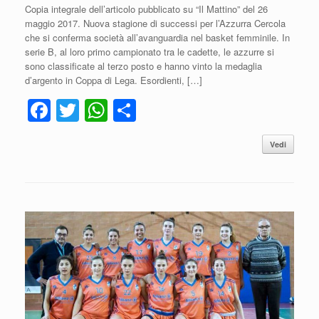
Copia integrale dell’articolo pubblicato su “Il Mattino” del 26
maggio 2017. Nuova stagione di successi per l’Azzurra Cercola
che si conferma società all’avanguardia nel basket femminile. In
serie B, al loro primo campionato tra le cadette, le azzurre si
sono classificate al terzo posto e hanno vinto la medaglia
d’argento in Coppa di Lega. Esordienti, […]
F
T
W
C
a
wi
h
o
Vedi
c
tt
at
n
e
er
s
di
b
A
vi
o
p
di
o
p
k