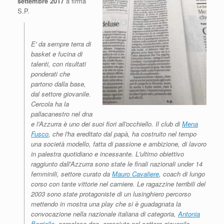
settembre 2017
a firma
S.P.
E' da sempre terra di
basket e fucina di
talenti, con risultati
ponderati che
partono dalla base,
dal settore giovanile.
Cercola ha la
pallacanestro nel dna
e l'Azzurra è uno dei suoi fiori all'occhiello. Il club di
Mena
Fusco
, che l'ha ereditato dal papà, ha costruito nel tempo
una società modello, fatta di passione e ambizione, di lavoro
in palestra quotidiano e incessante. L'ultimo obiettivo
raggiunto dall'Azzurra sono state le finali nazionali under 14
femminili, settore curato da
Mauro Cavaliere
, coach di lungo
corso con tante vittorie nel carniere. Le ragazzine terribili del
2003 sono state protagoniste di un lusinghiero percorso
mettendo in mostra una play che si è guadagnata la
convocazione nella nazionale italiana di categoria,
Antonia
Borriello
, cercolese doc, cresciuta nel settore giovanile