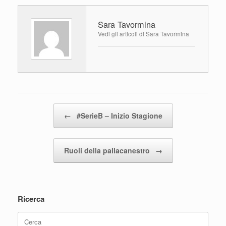
e
er
s
di
Sara Tavormina
b
A
vi
Vedi gli articoli di Sara Tavormina
o
p
di
o
p
k
Navigazione articolo
←
#SerieB – Inizio Stagione
Ruoli della pallacanestro
→
Ricerca
Ricerca
per: