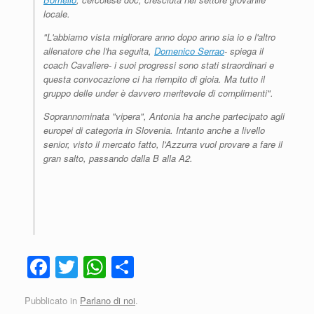
locale.
"
L'abbiamo vista migliorare anno dopo anno sia io e l'altro
allenatore che l'ha seguita,
Domenico Serrao
- spiega il
coach Cavaliere-
i suoi progressi sono stati straordinari e
questa convocazione ci ha riempito di gioia. Ma tutto il
gruppo delle under è davvero meritevole di complimenti
".
Soprannominata "vipera", Antonia ha anche partecipato agli
europei di categoria in Slovenia. Intanto anche a livello
senior, visto il mercato fatto, l'Azzurra vuol provare a fare il
gran salto, passando dalla B alla A2.
F
T
W
C
a
wi
h
o
Pubblicato in
Parlano di noi
.
c
tt
at
n