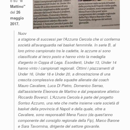
o su
"Il
Mattino"
del
26
maggio
2017.
Nuov
a stagione di successi per l'Azzurra Cercola che si conferma
società all'avanguardia nel basket femminile. In serie B, al
loro primo campionato tra le cadette, le azzurre si sono
classificate al terzo posto e hanno vinto la medaglia
d'argento in Coppa di Lega. Esordienti, Under 13, Under 14
hanno vinto i campionati regionali. Ottimi i piazzamenti di
Under 16, Under 18 e Under 20, a dimostrazione di una
crescita complessiva delle squadre allenate dai coach
Mauro Cavaliere, Luca Di Pietro, Domenico Serrao,
dall'assistente Eleonora de Martino e dal preparatore atletico
Riccardo Bovenzi. L'Azzurra Cercola è parte del progetto
Sorriso Azzurro, una rete che mette insieme varie società di
basket della provincia di Napoli e della quale, oltre a
Cavaliere, sono responsabili Mena Fusco (da quest'anno
componente del consiglio regionale della Fip), Marco Barone
e Sara Tavormina, dirigente del settore giovanile.