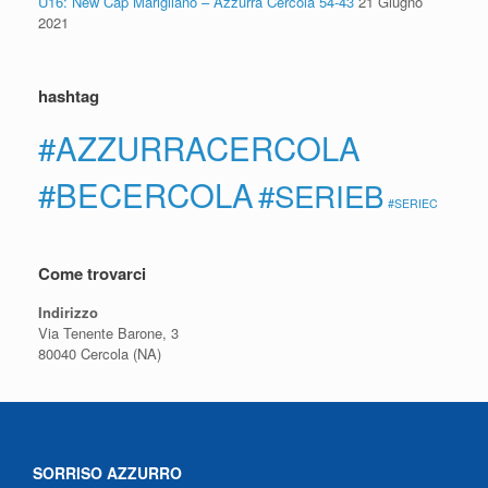
U16: New Cap Marigliano – Azzurra Cercola 54-43
21 Giugno
2021
hashtag
#AZZURRACERCOLA
#BECERCOLA
#SERIEB
#SERIEC
Come trovarci
Indirizzo
Via Tenente Barone, 3
80040 Cercola (NA)
SORRISO AZZURRO