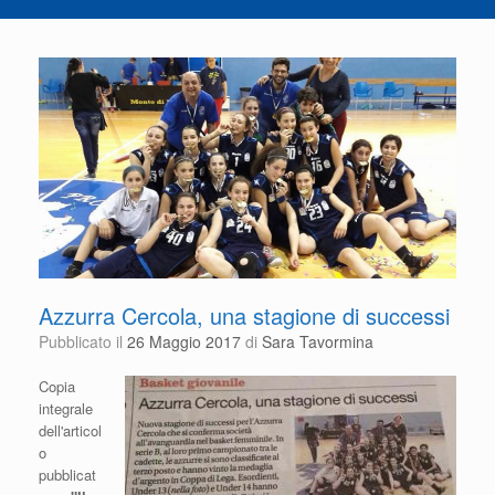
Azzurra Cercola, una stagione di successi
Pubblicato il
26 Maggio 2017
di
Sara Tavormina
Copia
integrale
dell'articol
o
pubblicat