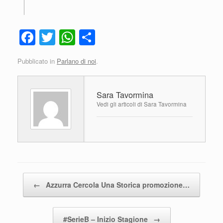
F
T
W
C
a
wi
h
o
Pubblicato in
Parlano di noi
.
c
tt
at
n
e
er
s
di
Sara Tavormina
b
A
vi
Vedi gli articoli di Sara Tavormina
o
p
di
o
p
k
Navigazione articolo
←
Azzurra Cercola Una Storica promozione…
#SerieB – Inizio Stagione
→