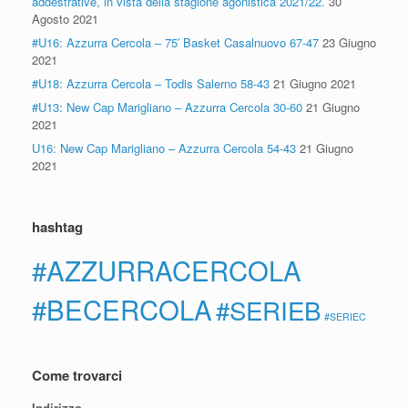
addestrative, in vista della stagione agonistica 2021/22.
30
Agosto 2021
#U16: Azzurra Cercola – 75′ Basket Casalnuovo 67-47
23 Giugno
2021
#U18: Azzurra Cercola – Todis Salerno 58-43
21 Giugno 2021
#U13: New Cap Marigliano – Azzurra Cercola 30-60
21 Giugno
2021
U16: New Cap Marigliano – Azzurra Cercola 54-43
21 Giugno
2021
hashtag
#AZZURRACERCOLA
#BECERCOLA
#SERIEB
#SERIEC
Come trovarci
Indirizzo