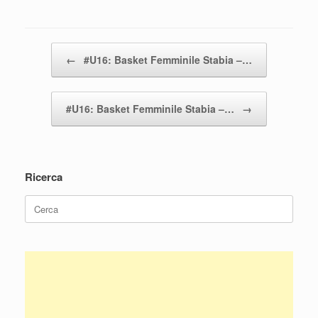
k
Navigazione articolo
←
#U16: Basket Femminile Stabia –…
#U16: Basket Femminile Stabia –…
→
Ricerca
Ricerca
per: