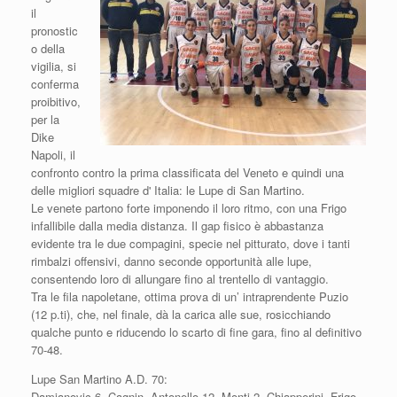
il
pronostic
o della
vigilia, si
conferma
proibitivo,
per la
Dike
Napoli, il
confronto contro la prima classificata del Veneto e quindi una
delle migliori squadre d' Italia: le Lupe di San Martino.
Le venete partono forte imponendo il loro ritmo, con una Frigo
infallibile dalla media distanza. Il gap fisico è abbastanza
evidente tra le due compagini, specie nel pitturato, dove i tanti
rimbalzi offensivi, danno seconde opportunità alle lupe,
consentendo loro di allungare fino al trentello di vantaggio.
Tra le fila napoletane, ottima prova di un’ intraprendente Puzio
(12 p.ti), che, nel finale, dà la carica alle sue, rosicchiando
qualche punto e riducendo lo scarto di fine gara, fino al definitivo
70-48.
Lupe San Martino A.D. 70:
Damjanovic 6, Cagnin, Antonello 12, Monti 2, Chiapperini, Frigo