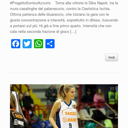
#ProgettoSorrisoAzzurro Torna alla vittoria la Dike Napoli, tra le
mura casalinghe del palavesuvio, contro la Cestistica Ischia.
Ottima partenza delle bluarancio, che iniziano la gara con le
giuste concentrazione e intensità, soprattutto in difesa, riuscendo
a portarsi sul più 16 già a fine primo quarto. Intensità che non
cala nella seconda frazione di gioco […]
F
T
W
C
a
wi
h
o
Vedi
c
tt
at
n
e
er
s
di
b
A
vi
o
p
di
o
p
k