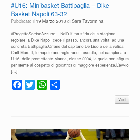
#U16: Minibasket Battipaglia – Dike
Basket Napoli 63-32
Pubblicato il
19 Marzo 2018
di
Sara Tavormina
#ProgettoSorrisoAzzurro Nell’ultima sfida della stagione
regolare la Dike Napoli cede il passo, ancora una volta, ad una
concreta Battipaglia.Orfane del capitano De Liso e della valida
Carli Moretti, le napoletane registrano l’ esordio, nel campionato
U.16, della promettente Manna, classe 2004, la quale non sfigura
per niente al cospetto di giocatrici di maggiore esperienza.L’avvio
[…]
F
T
W
C
a
wi
h
o
Vedi
c
tt
at
n
e
er
s
di
b
A
vi
o
p
di