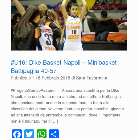
o
p
k
#U16: Dike Basket Napoli – Minibasket
Battipaglia 40-57
Pubblicato il
18 Febbraio 2018
di
Sara Tavormina
#ProgettoSorrisoAzzurro Ancora una sconfitta per la Dike
Napoli, che cede tra le mura amiche, ad un’ ottima Battipaglia,
che conclude così, anche la seconda fase, in testa alla
classifica del girone.Ne viene fuori una partita maschia, giocata
ad alta intensità da entrambe le compagini, dove l’ importante
non è il risultato, ma il […]
F
T
W
C