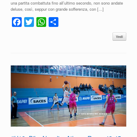
una partita combattuta fino all’ultimo secondo, non sono andate
deluse, così, seppur con grande sofferenza, con […]
F
T
W
C
a
wi
h
o
Vedi
c
tt
at
n
e
er
s
di
b
A
vi
o
p
di
o
p
k