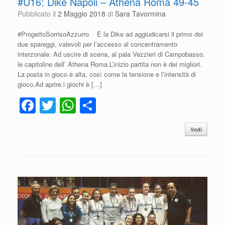
#U16: Dike Napoli – Athena Roma 49-45
Pubblicato il
2 Maggio 2018
di
Sara Tavormina
#ProgettoSorrisoAzzurro È la Dike ad aggiudicarsi il primo dei
due spareggi, valevoli per l’accesso al concentramento
interzonale. Ad uscire di scena, al pala Vezzieri di Campobasso,
le capitoline dell’ Athena Roma.L’inizio partita non è dei migliori.
La posta in gioco è alta, così come la tensione e l’intensità di
gioco.Ad aprire i giochi è […]
F
T
W
C
a
wi
h
o
Vedi
c
tt
at
n
e
er
s
di
b
A
vi
o
p
di
o
p
k