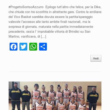
#ProgettoSorrisoAzzurro Epilogo tutt’altro che felice, per la Dike,
che chiude con tre sconfitte in altrettante gare. Contro le emiliane
del Vico Basket sarebbe dovuta essere la partita/spareggio
valevole l’accesso alle tanto ambite finali nazionali, ma la
sorpresa di giornata, maturata nella partita immediatamente
precedente, ossìa l’ improbabile vittoria di Brindisi su San
Martino, vanificava, di […]
F
T
W
C
a
wi
h
o
Vedi
c
tt
at
n
e
er
s
di
b
A
vi
o
p
di
o
p
k