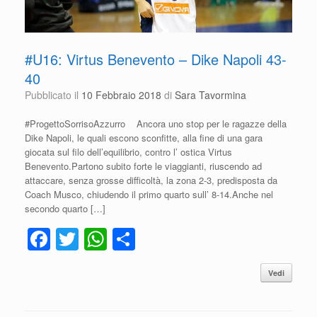
#U16: Virtus Benevento – Dike Napoli 43-
40
Pubblicato il
10 Febbraio 2018
di
Sara Tavormina
#ProgettoSorrisoAzzurro Ancora uno stop per le ragazze della
Dike Napoli, le quali escono sconfitte, alla fine di una gara
giocata sul filo dell’equilibrio, contro l’ ostica Virtus
Benevento.Partono subito forte le viaggianti, riuscendo ad
attaccare, senza grosse difficoltà, la zona 2-3, predisposta da
Coach Musco, chiudendo il primo quarto sull’ 8-14.Anche nel
secondo quarto […]
F
T
W
C
a
wi
h
o
Vedi
c
tt
at
n
e
er
s
di