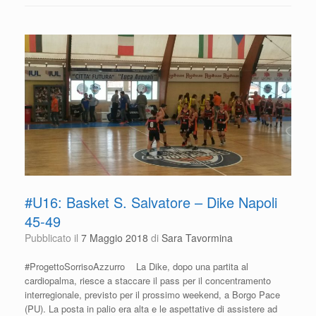
e
er
s
di
b
A
vi
o
p
di
o
p
k
#U16: Basket S. Salvatore – Dike Napoli
45-49
Pubblicato il
7 Maggio 2018
di
Sara Tavormina
#ProgettoSorrisoAzzurro La Dike, dopo una partita al
cardiopalma, riesce a staccare il pass per il concentramento
interregionale, previsto per il prossimo weekend, a Borgo Pace
(PU). La posta in palio era alta e le aspettative di assistere ad