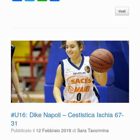
a
wi
h
o
Vedi
c
tt
at
n
e
er
s
di
b
A
vi
o
p
di
o
p
k
#U16: Dike Napoli – Cestistica Ischia 67-
31
Pubblicato il
12 Febbraio 2018
di
Sara Tavormina