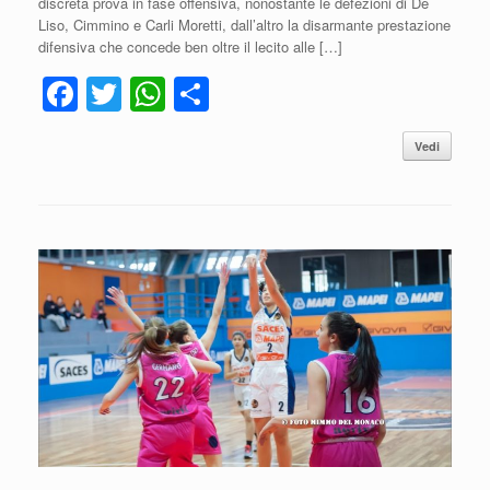
discreta prova in fase offensiva, nonostante le defezioni di De
Liso, Cimmino e Carli Moretti, dall’altro la disarmante prestazione
difensiva che concede ben oltre il lecito alle […]
F
T
W
C
a
wi
h
o
Vedi
c
tt
at
n
e
er
s
di
b
A
vi
o
p
di
o
p
k