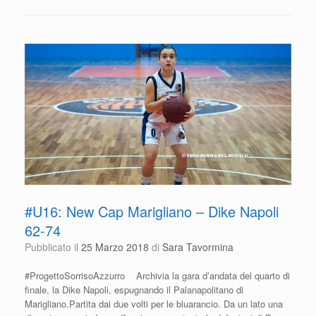
e
er
s
di
b
A
vi
o
p
di
o
p
k
#U16: New Cap Marigliano – Dike Napoli
62-74
Pubblicato il
25 Marzo 2018
di
Sara Tavormina
#ProgettoSorrisoAzzurro Archivia la gara d’andata del quarto di
finale, la Dike Napoli, espugnando il Palanapolitano di
Marigliano.Partita dai due volti per le bluarancio. Da un lato una