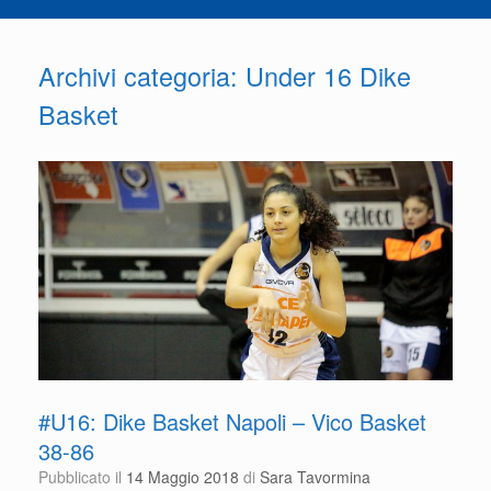
Archivi categoria:
Under 16 Dike
Basket
#U16: Dike Basket Napoli – Vico Basket
38-86
Pubblicato il
14 Maggio 2018
di
Sara Tavormina