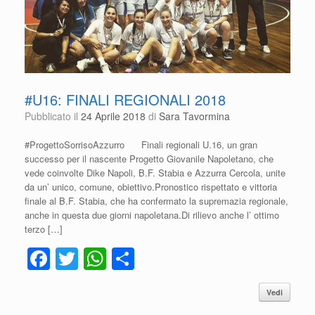
#U16: FINALI REGIONALI 2018
Pubblicato il
24 Aprile 2018
di
Sara Tavormina
#ProgettoSorrisoAzzurro Finali regionali U.16, un gran
successo per il nascente Progetto Giovanile Napoletano, che
vede coinvolte Dike Napoli, B.F. Stabia e Azzurra Cercola, unite
da un’ unico, comune, obiettivo.Pronostico rispettato e vittoria
finale al B.F. Stabia, che ha confermato la supremazia regionale,
anche in questa due giorni napoletana.Di rilievo anche l’ ottimo
terzo […]
F
T
W
C
a
wi
h
o
Vedi
c
tt
at
n