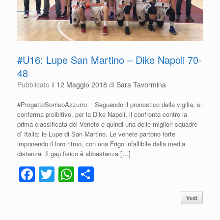
#U16: Lupe San Martino – Dike Napoli 70-
48
Pubblicato il
12 Maggio 2018
di
Sara Tavormina
#ProgettoSorrisoAzzurro Seguendo il pronostico della vigilia, si
conferma proibitivo, per la Dike Napoli, il confronto contro la
prima classificata del Veneto e quindi una delle migliori squadre
d’ Italia: le Lupe di San Martino. Le venete partono forte
imponendo il loro ritmo, con una Frigo infallibile dalla media
distanza. Il gap fisico è abbastanza […]
F
T
W
C
a
wi
h
o
Vedi
c
tt
at
n