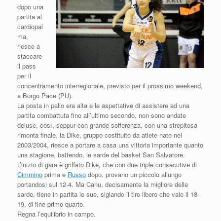
dopo una
partita al
cardiopal
ma,
riesce a
staccare
il pass
per il
concentramento interregionale, previsto per il prossimo weekend,
a Borgo Pace (PU).
La posta in palio era alta e le aspettative di assistere ad una
partita combattuta fino all’ultimo secondo, non sono andate
deluse, così, seppur con grande sofferenza, con una strepitosa
rimonta finale, la Dike, gruppo costituito da atlete nate nel
2003/2004, riesce a portare a casa una vittoria importante quanto
una stagione, battendo, le sarde del basket San Salvatore.
L’inizio di gara è griffato Dike, che con due triple consecutive di
Cimmino
prima e
Russo
dopo, provano un piccolo allungo
portandosi sul 12-4. Ma Canu, decisamente la migliore delle
sarde, tiene in partita le sue, siglando il tiro libero che vale il 18-
19, di fine primo quarto.
Regna l’equilibrio in campo.