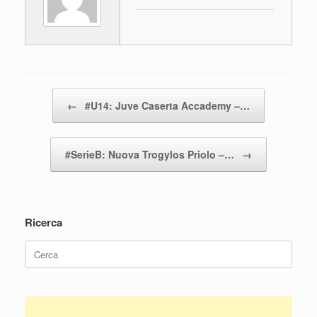
o
p
di
o
p
k
Navigazione articolo
←
#U14: Juve Caserta Accademy –…
#SerieB: Nuova Trogylos Priolo –…
→
Ricerca
Ricerca
per: