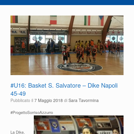
#U16: Basket S. Salvatore – Dike Napoli
45-49
Pubblicato il
7 Maggio 2018
di
Sara Tavormina
#ProgettoSorrisoAzzurro
La Dike,