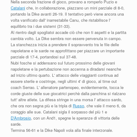
Nella seconda frazione di gioco, provano a romperlo Puzio e
Catalani
che, in collaborazione, piazzano un mini parziale di 8-0,
portando la Dike avanti 26-19. Il tentativo però viene ancora una
volta vanificato dall' inarrestabile Canu, che ristabilisce l'
equilibrio tra i due sistemi (31-33).
Al rientro dagli spogliatoi accade ciò che non ti aspetti e la partita
cambia volto. La Dike sembra non essere pervenuta in campo.
La stanchezza inizia a prendere il sopravvento tra le file delle
napoletane e le sarde ne approfittano per piazzare un importante
parziale di 17-4, portandosi sul 37-48.
Nubi fosche si addensano sul futuro prossimo delle giovani
napoletane e la pertubazione non accenna a diradarsi neanche
ad inizio ultimo quarto. L' attacco delle viaggianti continua ad
essere sterile e costringe, negli ultimi 4' di gioco, al time out
coach Serrao. L' allenatore partenopeo, evidentemente, tocca le
corde giuste delle sue giocatrici perchè dalla panchina si rialzano
tutt' altre atlete. La difesa stringe in una morsa l' attacco sardo,
che ora non segna più e la tripla di
Russo
, che vale il meno 6, da
coraggio alle sue. Catalani sigla il sorpasso del più 1 e
D’Ambrosio
, con un And1, spegne le speranze di vittoria delle
sarde.
Termina 56-61 e la Dike Napoli vola alla finale interzonale.