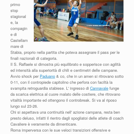
primo
stop
stagional
e, la
compagin
e di
Castellam
mare di
Stabia, proprio nella partita che poteva assegnare il pass per le
finali nazionali di categoria.
Il S. Raffaele si dimostra più equilibrato e sopperisce con agilità
ed intensità alla superiorità di chili e centimetri delle campane.
Avvio shock per
Paduano
& co, che in un amen si ritrovano sotto
0-11, con il contropiede capitolino che perfora con faciltà la
svampita retroguardia stabiese. L' ingresso di
Cannavale
funge
da scarica elettrica al cuore malato delle costiere, che ritrovano
vitalità importante ed ottengono il controbreak. Si va al riposo
lungo sul 23-26.
Chi si aspettava una continuità nell' azione campana, resta ben
presto deluso, infatti il rientro dagli spogliatoi delle atlete di coach
Cavaliere è veramente da dimenticare.
Roma imperversa con le sue veloci transizioni offensive e