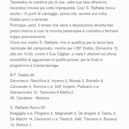
Tasewska ne combina più di una, nella sua fase difensiva,
facendosi trovare più volte impreparata. Così S. Raffaele tocca
anche i 15 punti di vantaggio, prima che, ancora una volta,
Stabia provi a rientrare.
Purtroppo, però, il tempo che resta a disposizione diventa ben
presto tiranno e così la rimonta partenopea è costretta a fermarsi
troppo precocemente.
Vince con merito S. Raffaele, che si qualifica per la terza fase
nazionale del campionato, mentre per il BF Stabia, Domenica 13,
alle ore 10.00, contro il Cus Cagliari, ci sarà l' ulteriore ed ultima
possibilità di agguantare la qualificazione, per le finali in
programma a Costamasnaga.
B.F. Stabia 46:
Sammarco, Rescifina 9, Inverno 2, Monda 3, Borriello 8,
Cannavale 4, Somma n.e, Dell' Imperio, Paduano n.e,
Atanasovska 12, Tasevska 6 Melita 2.
All. Cavaliere - Martone
S. Raffaele Roma 55:
Bragaglia n.e, Filograno 4, Magnanelli 3, De Angelis 8, Garau 3,
De Marchi 14, Centomini n.e, Testa 6, Valli, Traversa 4, Bovenzi
12, Bertoni 1.