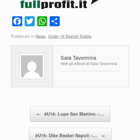
F
T
W
C
a
wi
h
o
Pubblicato in
News
,
Under 16 Basket Stabia
.
c
tt
at
n
e
er
s
di
Sara Tavormina
b
A
vi
Vedi gli articoli di Sara Tavormina
o
p
di
o
p
k
Navigazione articolo
←
#U16: Lupe San Martino –…
#U16: Dike Basket Napoli –…
→