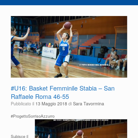
#U16: Basket Femminile Stabia – San
Raffaele Roma 46-55
Pubblicato il
13 Maggio 2018
di
Sara Tavormina
#ProgettoSorrisoAzzurro
Subisce il