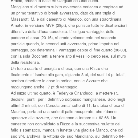
Braida, arricchita dalle ex Gargiulo ed Orlanducci.
Marigliano si dimostra subito avversaria coriacea e reagisce ad
un primo tentativo di break avversario, dato da una tripla di
Massarotti M. e dal canestro di Maurico, con una straordinaria
Amato, in versione MVP (28pt), che punisce tutte le disattenzioni
difensive della difesa cercolese. L' esiguo vantaggio, delle
padrone di casa (20-16), si erode velocemente nel secondo
parziale quando, la second unit avversaria, prima impatta nel
punteggio, poi determina il vantaggio ospite di fine quarto (36-33),
con la sola Bocchetti a tenere alto il vessillo cercolese, sul muro
della resistenza.
Un terzo quarto di energia e difesa, con una Rizzo che
finalmente si iscrive alla gara, siglando 8 pt, dei suoi 14 pt totali,
sembra rimettere le cose in ordine, con le Azzurre che
raggiungono anche i 7 pt di vantaggio.
Ad inizio ultimo quarto, è Federyka Orlanducci, a mettere i 5,
decisivi, punti, per il definitivo sorpasso mariglianese. Solo negli
ultimi 2 minuti, con Cercola ormai sotto di 11, la stoica difesa di
Maurico, porta ad una serie di palle recuperate, che ridanno
speranze alle azzurre, che riescono a tornare sul 62-66. Un
canestro non convalidato a Rizzo e la successiva roulette del
fallo sistematico, manda in lunetta una glaciale Manco, che col
suo 3/4, archivia, la vittoria del suo Marigliano, sul definitivo 64-