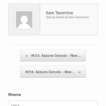
c
tt
at
n
e
er
s
di
Sara Tavormina
b
A
vi
Vedi gli articoli di Sara Tavormina
o
p
di
o
p
k
Navigazione articolo
←
#U13: Azzurra Cercola – New…
#U18: Azzurra Cercola – New…
→
Ricerca
Ricerca