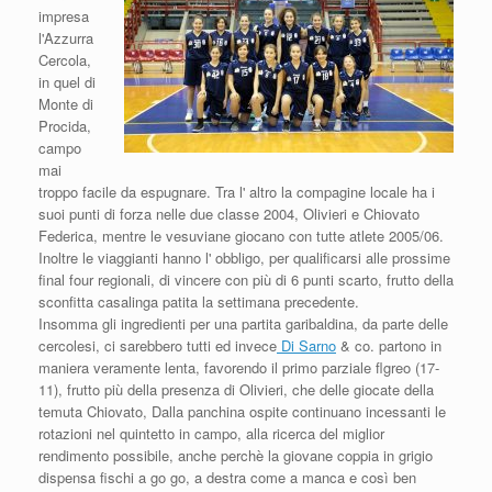
impresa
l'Azzurra
Cercola,
in quel di
Monte di
Procida,
campo
mai
troppo facile da espugnare. Tra l' altro la compagine locale ha i
suoi punti di forza nelle due classe 2004, Olivieri e Chiovato
Federica, mentre le vesuviane giocano con tutte atlete 2005/06.
Inoltre le viaggianti hanno l' obbligo, per qualificarsi alle prossime
final four regionali, di vincere con più di 6 punti scarto, frutto della
sconfitta casalinga patita la settimana precedente.
Insomma gli ingredienti per una partita garibaldina, da parte delle
cercolesi, ci sarebbero tutti ed invece
Di Sarno
& co. partono in
maniera veramente lenta, favorendo il primo parziale flgreo (17-
11), frutto più della presenza di Olivieri, che delle giocate della
temuta Chiovato, Dalla panchina ospite continuano incessanti le
rotazioni nel quintetto in campo, alla ricerca del miglior
rendimento possibile, anche perchè la giovane coppia in grigio
dispensa fischi a go go, a destra come a manca e così ben