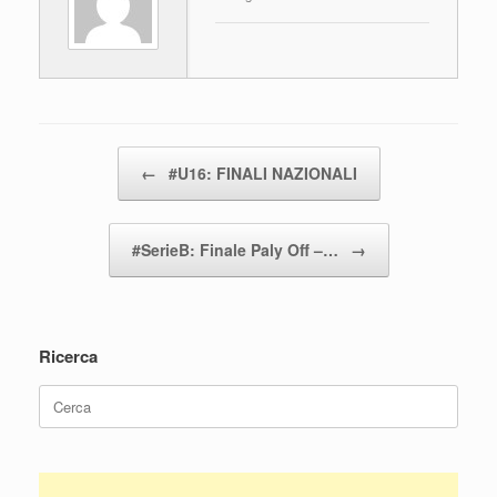
o
p
di
o
p
k
Navigazione articolo
←
#U16: FINALI NAZIONALI
#SerieB: Finale Paly Off –…
→
Ricerca
Ricerca
per: