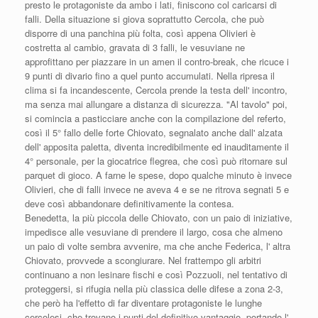
presto le protagoniste da ambo i lati, finiscono col caricarsi di
falli. Della situazione si giova soprattutto Cercola, che può
disporre di una panchina più folta, così appena Olivieri è
costretta al cambio, gravata di 3 falli, le vesuviane ne
approfittano per piazzare in un amen il contro-break, che ricuce i
9 punti di divario fino a quel punto accumulati. Nella ripresa il
clima si fa incandescente, Cercola prende la testa dell' incontro,
ma senza mai allungare a distanza di sicurezza. "Al tavolo" poi,
si comincia a pasticciare anche con la compilazione del referto,
così il 5° fallo delle forte Chiovato, segnalato anche dall' alzata
dell' apposita paletta, diventa incredibilmente ed inauditamente il
4° personale, per la giocatrice flegrea, che così può ritornare sul
parquet di gioco. A farne le spese, dopo qualche minuto è invece
Olivieri, che di falli invece ne aveva 4 e se ne ritrova segnati 5 e
deve così abbandonare definitivamente la contesa.
Benedetta, la più piccola delle Chiovato, con un paio di iniziative,
impedisce alle vesuviane di prendere il largo, cosa che almeno
un paio di volte sembra avvenire, ma che anche Federica, l' altra
Chiovato, provvede a scongiurare. Nel frattempo gli arbitri
continuano a non lesinare fischi e così Pozzuoli, nel tentativo di
proteggersi, si rifugia nella più classica delle difese a zona 2-3,
che però ha l'effetto di far diventare protagoniste le lunghe
cercolesi, che trovano i punti del definitivo vantaggio, portando l'