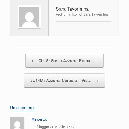
e
er
s
di
Sara Tavormina
b
A
vi
Vedi gli articoli di Sara Tavormina
o
p
di
o
p
k
Navigazione articolo
←
#U18: Stella Azzurra Roma –…
#U14M: Azzurra Cercola – Vis…
→
Un commento
Vincenzo
11 Maggio 2019 alle 17:08