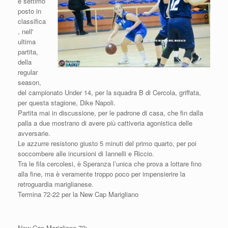
e settimo
posto in
classifica
, nell'
ultima
partita,
della
regular
season,
del campionato Under 14, per la squadra B di Cercola, griffata,
per questa stagione, Dike Napoli.
Partita mai in discussione, per le padrone di casa, che fin dalla
palla a due mostrano di avere più cattiveria agonistica delle
avversarie.
Le azzurre resistono giusto 5 minuti del primo quarto, per poi
soccombere alle incursioni di Iannelli e Riccio.
Tra le fila cercolesi, è Speranza l’unica che prova a lottare fino
alla fine, ma è veramente troppo poco per impensierire la
retroguardia mariglianese.
Termina 72-22 per la New Cap Marigliano
New Cap Marigliano 72: