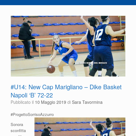
#U14: New Cap Marigliano – Dike Basket
Napoli ‘B’ 72-22
Pubblicato il
10 Maggio 2019
di
Sara Tavormina
#ProgettoSorrisoAzzurro
Sonora
sconfitta