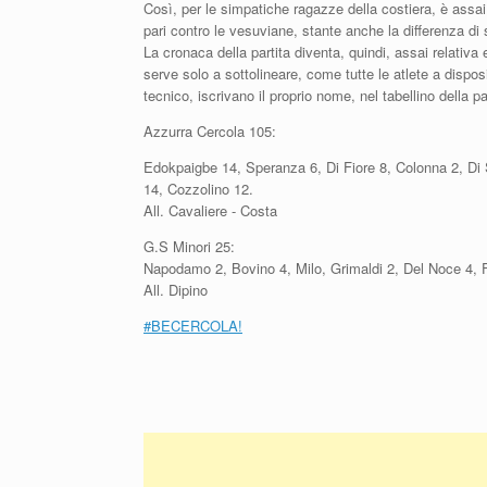
Così, per le simpatiche ragazze della costiera, è assai d
pari contro le vesuviane, stante anche la differenza di 
La cronaca della partita diventa, quindi, assai relativa 
serve solo a sottolineare, come tutte le atlete a dispos
tecnico, iscrivano il proprio nome, nel tabellino della pa
Azzurra Cercola 105:
Edokpaigbe 14, Speranza 6, Di Fiore 8, Colonna 2, Di Sa
14, Cozzolino 12.
All. Cavaliere - Costa
G.S Minori 25:
Napodamo 2, Bovino 4, Milo, Grimaldi 2, Del Noce 4, F
All. Dipino
#BECERCOLA!