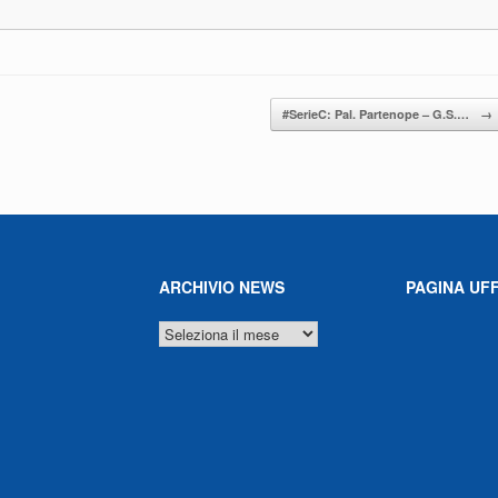
#SerieC: Pal. Partenope – G.S.…
→
ARCHIVIO NEWS
PAGINA UFF
ARCHIVIO
NEWS