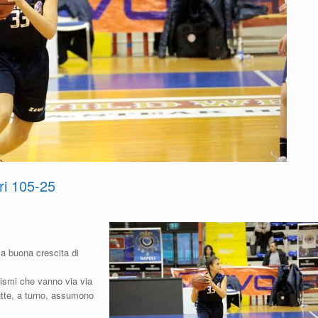
ri 105-25
a buona crescita di
ismi che vanno via via
utte, a turno, assumono