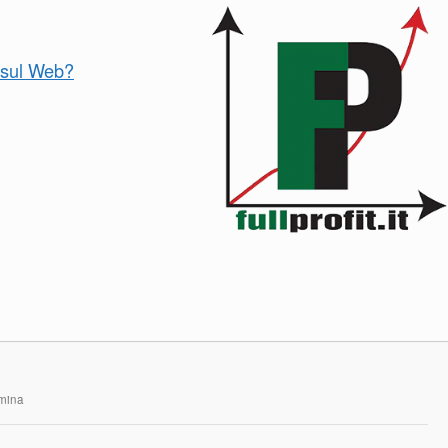
o sul Web?
rmina