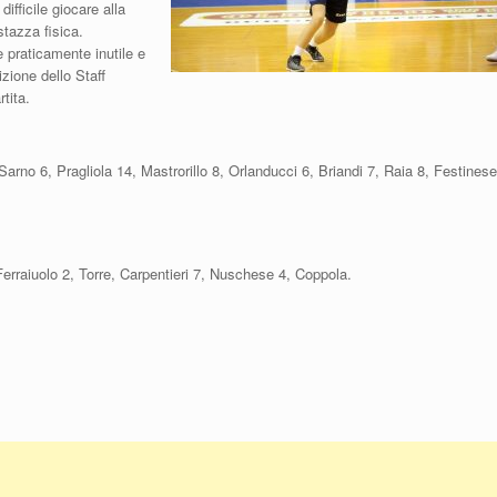
ifficile giocare alla
stazza fisica.
e praticamente inutile e
izione dello Staff
rtita.
rno 6, Pragliola 14, Mastrorillo 8, Orlanducci 6, Briandi 7, Raia 8, Festinese
erraiuolo 2, Torre, Carpentieri 7, Nuschese 4, Coppola.