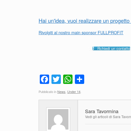
Hai un'idea, vuoi realizzare un progett
Rivolgiti al nostro main sponsor FULLPROFIT
Rchiedi un contatto
F
T
W
C
a
wi
h
o
Pubblicato in
News
,
Under 14
.
c
tt
at
n
e
er
s
di
Sara Tavormina
b
A
vi
Vedi gli articoli di Sara Tavo
o
p
di