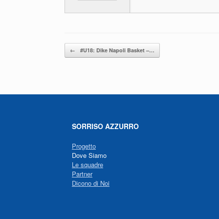
o
p
k
Navigazione articolo
←
#U18: Dike Napoli Basket –…
SORRISO AZZURRO
Progetto
Dove Siamo
Le squadre
Partner
Dicono di Noi