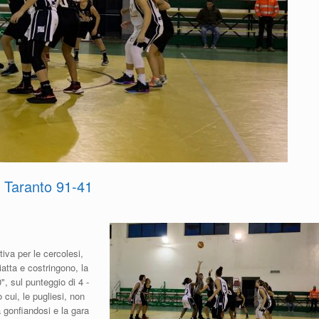
 Taranto 91-41
tiva per le cercolesi,
atta e costringono, la
", sul punteggio di 4 -
cui, le pugliesi, non
a gonfiandosi e la gara