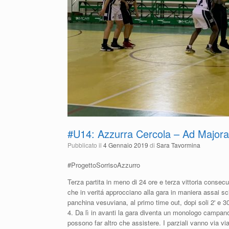
#U14: Azzurra Cercola – Ad Majora
Pubblicato il
4 Gennaio 2019
di
Sara Tavormina
#ProgettoSorrisoAzzurro
Terza partita in meno di 24 ore e terza vittoria consecu
che in veritá approcciano alla gara in maniera assai sci
panchina vesuviana, al primo time out, dopi soli 2' e 30
4. Da lì in avanti la gara diventa un monologo campano 
possono far altro che assistere. I parziali vanno via vi