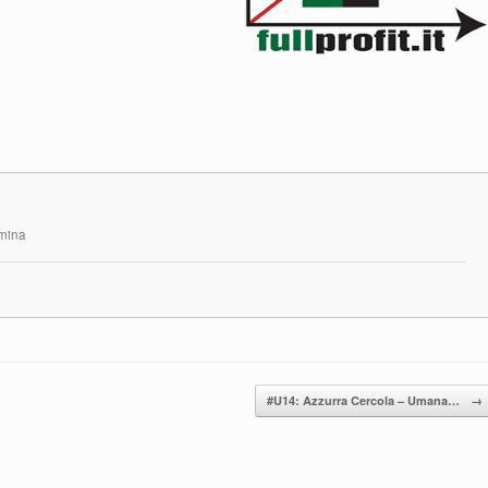
rmina
#U14: Azzurra Cercola – Umana…
→