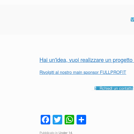
V
Hai un'idea, vuoi realizzare un progett
Rivolgiti al nostro main sponsor FULLPROFIT
Rchiedi un contatto
F
T
W
C
a
wi
h
o
Pubblicato in
Under 14
.