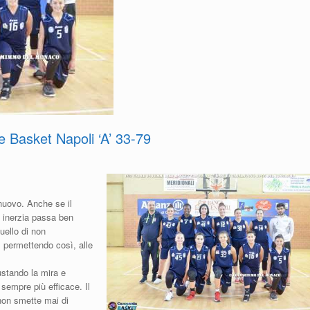
 Basket Napoli ‘A’ 33-79
nuovo. Anche se il
l' inerzia passa ben
uello di non
, permettendo così, alle
ustando la mira e
 sempre più efficace. Il
non smette mai di