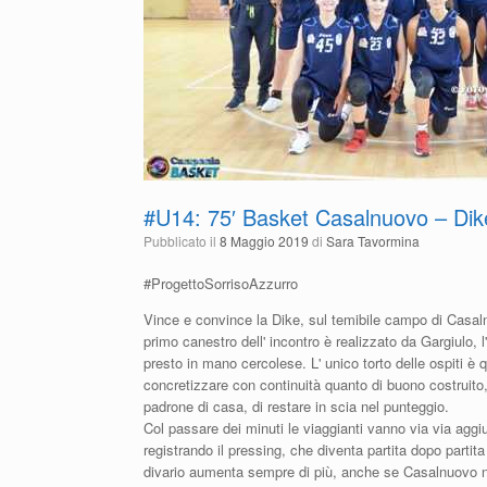
#U14: 75′ Basket Casalnuovo – Dike
Pubblicato il
8 Maggio 2019
di
Sara Tavormina
#ProgettoSorrisoAzzurro
Vince e convince la Dike, sul temibile campo di Casal
primo canestro dell' incontro è realizzato da Gargiulo, 
presto in mano cercolese. L' unico torto delle ospiti è q
concretizzare con continuità quanto di buono costruito
padrone di casa, di restare in scia nel punteggio.
Col passare dei minuti le viaggianti vanno via via aggi
registrando il pressing, che diventa partita dopo partita
divario aumenta sempre di più, anche se Casalnuovo 