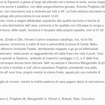
 la Sipremix a girare al largo dal pitturato ed a tentare la sorte, senza tropp
asma anche il pubblico, con delle pregevolissime giocate, Antonia Pragliola (28
si, non riusciranno mai a risolvere per tutti e 45'. La forte esterna cercolese n
 spinge alla prima sirena le sue avanti 13-20.
e, inizia a reagire affidandosi sopratutto alle qualità tecniche e fisiche di
 vera dominatrice dell' area, comincia a far spallate con chiunque le venga a
tomisura, delle ospiti, favorisce il recupero della propria squadra, sino al 31-32
, Zonda e Cillo, firmano il primo sorpasso casalingo, ma, tra le fila
 pausa, incomincia a salire di tono e personalità la prova di Candy Njoku
 difensivo limitando Fedele, distribuendo stoppate a go go ed effettuando
 perimetro, realizzando un ragguardevole 4/6 dalla linea che vale 3 punti. Così
e quando la Sipremix, andando al massimo vantaggio (+7), a 3' dalla fine,
 comunque dovuta tanto faticare. Nell' occasione è Veronica Manganiello (9 pt)
a vista il risultato e sull' ultimo possesso Pragliola, prendendo una palla,
rta all' over time, proprio mentre la sirena finale, appare più una melodia di
oglia di vincere, mentre le irretite padrone di casa pagano dazio al nervosismo,
o 2, Pragliola 28, Manganiello 9, Olivieri 2, Briandi, Raia, Cozzolino.