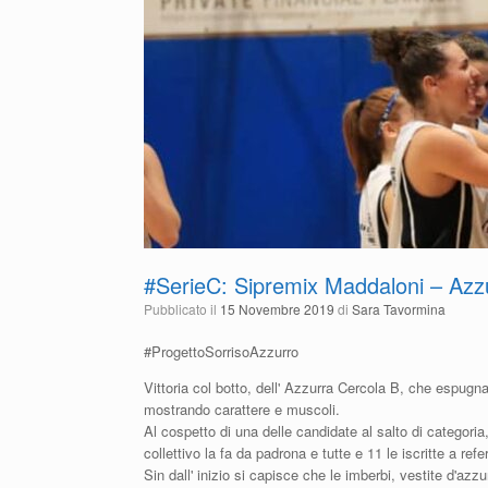
#SerieC: Sipremix Maddaloni – Azz
Pubblicato il
15 Novembre 2019
di
Sara Tavormina
#ProgettoSorrisoAzzurro
Vittoria col botto, dell' Azzurra Cercola B, che espug
mostrando carattere e muscoli.
Al cospetto di una delle candidate al salto di categoria
collettivo la fa da padrona e tutte e 11 le iscritte a ref
Sin dall' inizio si capisce che le imberbi, vestite d'a