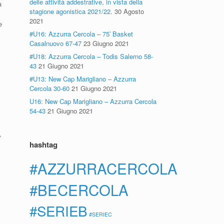
delle attività addestrative, in vista della
a
stagione agonistica 2021/22.
30 Agosto
2021
e
#U16: Azzurra Cercola – 75′ Basket
Casalnuovo 67-47
23 Giugno 2021
#U18: Azzurra Cercola – Todis Salerno 58-
43
21 Giugno 2021
#U13: New Cap Marigliano – Azzurra
Cercola 30-60
21 Giugno 2021
U16: New Cap Marigliano – Azzurra Cercola
54-43
21 Giugno 2021
,
hashtag
#AZZURRACERCOLA
#BECERCOLA
#SERIEB
#SERIEC