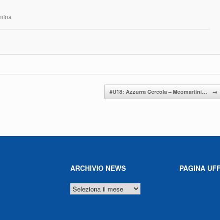
rmina
#U18: Azzurra Cercola – Meomartini…
→
ARCHIVIO NEWS
PAGINA UFF
ARCHIVIO
NEWS