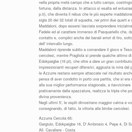
nella propria metà campo che a tutto campo, costringono
fortuna, dalla distanza. In attacco si esalta ed entusi
p.ti), che diventa il rebus che le più esperte maddalone
sigla 20 dei 32 totali di squadra, nei primi due quarti e
Maddaloni, dopo essersi lasciata sorprendere inizialment
Fedele ed al carattere immenso di Pasquariello che, da
contatto e, complici anche dei banali errori di tiro, sot
dell' intervallo lungo.
Maddaloni riprende subito a comandare il gioco e Tesone
cercolesi, mentre Pragliola si prende qualche attimo di
Edokpaigbe (16 pt), che oltre a dare un gran contributo
impressionanti recuperi difensivi, aggiusta la mira dal
le Azzurre restano sempre attaccate nel risultato anch
pensa di aver condotto in porto una partita, che si era
alla sua miglior performance stagionale, a riavvicinare 
praticamente dalla spazzatura, realizza la tripla che po
divina provenienza.
Negli ultimi 5', le ospiti dimostrano maggior calma e v
consegnando, di fatto, la vittoria alle bimbe cercolesi.
Azzurra Cercola 65:
Gargiulo, Edokpaigbe 16, D' Ambrosio 4, Pepe 4, Di Sarn
All. Cavaliere - Costa