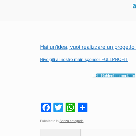
V
Hai un'idea, vuoi realizzare un progett
Rivolgiti al nostro main sponsor FULLPROFIT
Rchiedi un contatto
F
T
W
C
a
wi
h
o
Pubblicato in
Senza categoria
.
c
tt
at
n