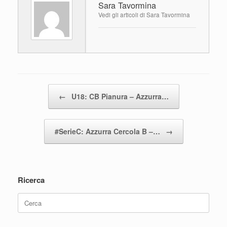
Sara Tavormina
b
A
vi
Vedi gli articoli di Sara Tavormina
o
p
di
o
p
k
Navigazione articolo
←
U18: CB Pianura – Azzurra…
#SerieC: Azzurra Cercola B –…
→
Ricerca
Ricerca
per: