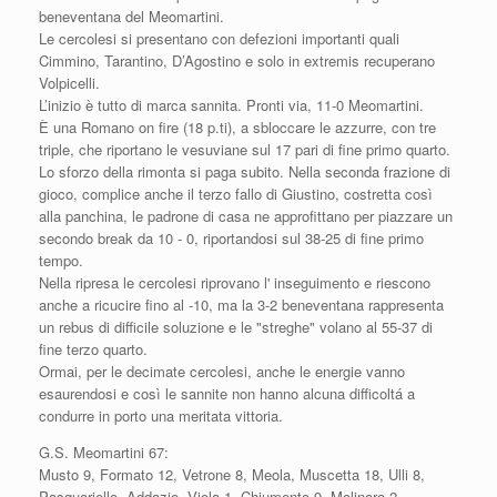
beneventana del Meomartini.
Le cercolesi si presentano con defezioni importanti quali
Cimmino, Tarantino, D’Agostino e solo in extremis recuperano
Volpicelli.
L’inizio è tutto di marca sannita. Pronti via, 11-0 Meomartini.
È una Romano on fire (18 p.ti), a sbloccare le azzurre, con tre
triple, che riportano le vesuviane sul 17 pari di fine primo quarto.
Lo sforzo della rimonta si paga subito. Nella seconda frazione di
gioco, complice anche il terzo fallo di Giustino, costretta così
alla panchina, le padrone di casa ne approfittano per piazzare un
secondo break da 10 - 0, riportandosi sul 38-25 di fine primo
tempo.
Nella ripresa le cercolesi riprovano l' inseguimento e riescono
anche a ricucire fino al -10, ma la 3-2 beneventana rappresenta
un rebus di difficile soluzione e le "streghe" volano al 55-37 di
fine terzo quarto.
Ormai, per le decimate cercolesi, anche le energie vanno
esaurendosi e così le sannite non hanno alcuna difficoltá a
condurre in porto una meritata vittoria.
G.S. Meomartini 67:
Musto 9, Formato 12, Vetrone 8, Meola, Muscetta 18, Ulli 8,
Pasquariello, Addazio, Viola 1, Chiumento 9, Molinaro 2,