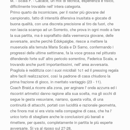
M. - Scala F. - Cacace, un mix di tecnica, esperienza e fisico,
difficilmente trovabile nell' intera categoria.
Primo quarto da incorniciare, per il roster più giovane del
campionato, fatto di intensità difensiva inusitata e giocate di
buona qualità, con una discreta precisione al
tiro da fuori, che
non lascia scampo ad un Sorrento, che prova in ogni modo a fare
la sua partita, ma è sopraffatto dalla veemenza giovane, delle
avversarie, anche perchè Edokpaigbe, riesce a mettere la
museruola alla temuta Maria Scala e Di Sarno, confermando i
progressi delle ultime settimane, fa la voce grossa nel pitturato
difendendo forte sull' altro pericolo sorrentino, Federica Scala, e
trovando anche punti importantissimi, nell' area avversaria.
Pragliola è redditizia con i suoi micidiali 1c1 ed il pressing regala
altre facili realizzazioni, così la padrone di casa chiudono la
prima frazione di gioco, in meritato vantaggio (23 - 11).
Coach Braid,a ricorre alla zona, per arginare l' onda azzurra ed i
riscontri artmetici danno ragione alla sua scelta, ma gli occhi di
segue le gesta vesuviane, narrano, questa volta, di una
continuità di attacchi, portati con lucidità e razionale geometria,
che finora mai si era vista nella compagine di casa, che ha l'
unico torto di sbagliare anche le conclusioni più banali e
rimettere, per questo, completamente in partita le più esperte
avversarie. Si va al riposo sul 27-28,