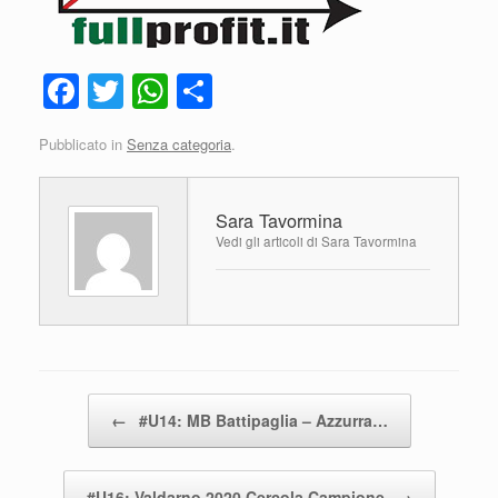
F
T
W
C
a
wi
h
o
Pubblicato in
Senza categoria
.
c
tt
at
n
e
er
s
di
Sara Tavormina
b
A
vi
Vedi gli articoli di Sara Tavormina
o
p
di
o
p
k
Navigazione articolo
←
#U14: MB Battipaglia – Azzurra…
#U16: Valdarno 2020 Cercola Campione
→