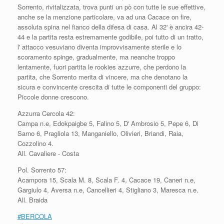
Sorrento, rivitalizzata, trova punti un pò con tutte le sue effettive,
anche se la menzione particolare, va ad una Cacace on fire,
assoluta spina nel fianco della difesa di casa. Al 32' è ancira 42-
44 e la partita resta estremamente godibile, poi tutto di un tratto,
l' attacco vesuviano diventa improvvisamente sterile e lo
scoramento spinge, gradualmente, ma neanche troppo
lentamente, fuori partita le rookies azzurre, che perdono la
partita, che Sorrento merita di vincere, ma che denotano la
sicura e convincente crescita di tutte le componenti del gruppo:
Piccole donne crescono.
Azzurra Cercola 42:
Campa n.e, Edokpaigbe 5, Falino 5, D' Ambrosio 5, Pepe 6, Di
Sarno 6, Pragliola 13, Manganiello, Olivieri, Briandi, Raia,
Cozzolino 4.
All. Cavaliere - Costa
Pol. Sorrento 57:
Acampora 15, Scala M. 8, Scala F. 4, Cacace 19, Caneri n.e,
Gargiulo 4, Aversa n.e, Cancellieri 4, Stigliano 3, Maresca n.e.
All. Braida
#
BERCOLA