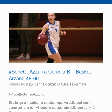
#SerieC: Azzurra Cercola B – Basket
Arzano 48-60
Pubblicato il
25 Gennaio 2020
di
Sara Tavormina
#ProgettoSorrisoAzzurro
Si allunga a 4 partite, la striscia negativa delle sedicenni
cercolesi, che non vincono in campionato dallo scorso 1/12.