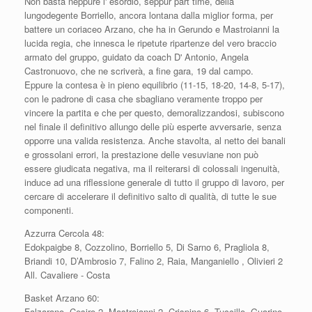
Non basta neppure l' esordio, seppur part time, della
lungodegente Borriello, ancora lontana dalla miglior forma, per
battere un coriaceo Arzano, che ha in Gerundo e Mastroianni la
lucida regia, che innesca le ripetute ripartenze del vero braccio
armato del gruppo, guidato da coach D' A
ntonio, Angela
Castronuovo, che ne scriverà, a fine gara, 19 dal campo.
Eppure la contesa è in pieno equilibrio (11-15, 18-20, 14-8, 5-17),
con le padrone di casa che sbagliano veramente troppo per
vincere la partita e che per questo, demoralizzandosi, subiscono
nel finale il definitivo allungo delle più esperte avversarie, senza
opporre una valida resistenza. Anche stavolta, al netto dei banali
e grossolani errori, la prestazione delle vesuviane non può
essere giudicata negativa, ma il reiterarsi di colossali ingenuità,
induce ad una riflessione generale di tutto il gruppo di lavoro, per
cercare di accelerare il definitivo salto di qualità, di tutte le sue
componenti.
Azzurra Cercola 48:
Edokpaigbe 8, Cozzolino, Borriello 5, Di Sarno 6, Pragliola 8,
Briandi 10, D’Ambrosio 7, Falino 2, Raia, Manganiello , Olivieri 2
All. Cavaliere - Costa
Basket Arzano 60:
Falzarano, Cesiro 2, Mastroianni 2, Crispino 6, Tuccillo, Guarino