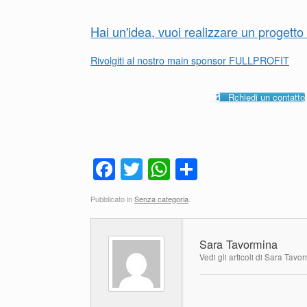
Hai un'idea, vuoi realizzare un progett
Rivolgiti al nostro main sponsor FULLPROFIT
Rchiedi un contatto
F
T
W
C
a
wi
h
o
Pubblicato in
Senza categoria
.
c
tt
at
n
e
er
s
di
Sara Tavormina
b
A
vi
Vedi gli articoli di Sara Tavo
o
p
di
o
p