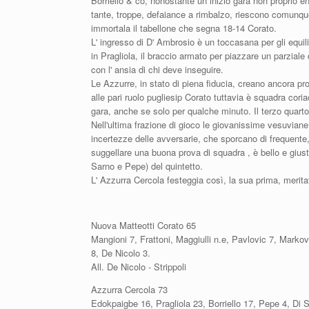
Borriello & co, nonostante un inizio gara non proprio e
tante, troppe, defaiance a rimbalzo, riescono comunque 
immortala il tabellone che segna 18-14 Corato.
L' ingresso di D' Ambrosio è un toccasana per gli equil
in Pragliola, il braccio armato per piazzare un parziale 
con l' ansia di chi deve inseguire.
Le Azzurre, in stato di piena fiducia, creano ancora pro
alle pari ruolo pugliesip Corato tuttavia è squadra cori
gara, anche se solo per qualche minuto. Il terzo quarto
Nell'ultima frazione di gioco le giovanissime vesuviane 
incertezze delle avversarie, che sporcano di frequente, i
suggellare una buona prova di squadra , è bello e giusto 
Sarno e Pepe) del quintetto.
L' Azzurra Cercola festeggia così, la sua prima, meritat
Nuova Matteotti Corato 65
Mangioni 7, Frattoni, Maggiulli n.e, Pavlovic 7, Marko
8, De Nicolo 3.
All. De Nicolo - Strippoli
Azzurra Cercola 73
Edokpaigbe 16, Pragliola 23, Borriello 17, Pepe 4, Di S