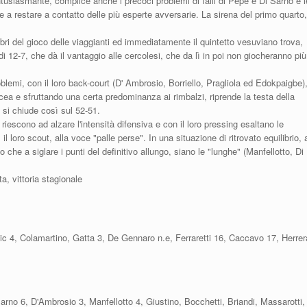
ntusiasmante, complice anche i precoci problemi di falli di Pepe e Di Sarno e l
a restare a contatto delle più esperte avversarie. La sirena del primo quarto,
ibri del gioco delle viaggianti ed immediatamente il quintetto vesuviano trova,
di 12-7, che dà il vantaggio alle cercolesi, che da lì in poi non giocheranno più
blemi, con il loro back-court (D' Ambrosio, Borriello, Pragliola ed Edokpaigbe)
acea e sfruttando una certa predominanza ai rimbalzi, riprende la testa della
 si chiude così sul 52-51.
riescono ad alzare l'intensità difensiva e con il loro pressing esaltano le
l loro scout, alla voce "palle perse". In una situazione di ritrovato equilibrio, 
che a siglare i punti del definitivo allungo, siano le "lunghe" (Manfellotto, Di
a, vittoria stagionale
vic 4, Colamartino, Gatta 3, De Gennaro n.e, Ferraretti 16, Caccavo 17, Herrer
arno 6, D'Ambrosio 3, Manfellotto 4, Giustino, Bocchetti, Briandi, Massarotti,