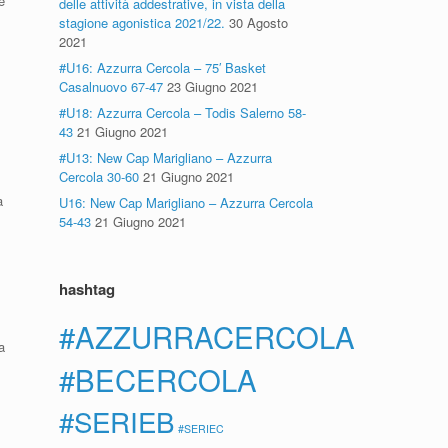
e
delle attività addestrative, in vista della
stagione agonistica 2021/22.
30 Agosto
2021
#U16: Azzurra Cercola – 75′ Basket
Casalnuovo 67-47
23 Giugno 2021
#U18: Azzurra Cercola – Todis Salerno 58-
,
43
21 Giugno 2021
#U13: New Cap Marigliano – Azzurra
Cercola 30-60
21 Giugno 2021
a
U16: New Cap Marigliano – Azzurra Cercola
54-43
21 Giugno 2021
hashtag
#AZZURRACERCOLA
a
#BECERCOLA
#SERIEB
#SERIEC