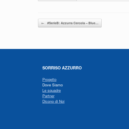
k
Navigazione articolo
←
#SerieB: Azzurra Cercola – Blue…
SORRISO AZZURRO
Progetto
Dove Siamo
Le squadre
Partner
Dicono di Noi