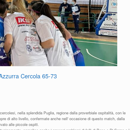
 Azzurra Cercola 65-73
rcolesi, nella splendida Puglia, regione dalla proverbiale ospitalità, con le
pre di alto livello, confermate anche nell' occasione di questo match, dalla
ato alle piccole ospiti.