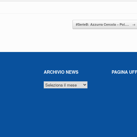
#SerieB: Azzurra Cercola – Pol.…
→
ARCHIVIO NEWS
PAGINA UFF
ARCHIVIO
NEWS