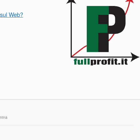
o sul Web?
rmina