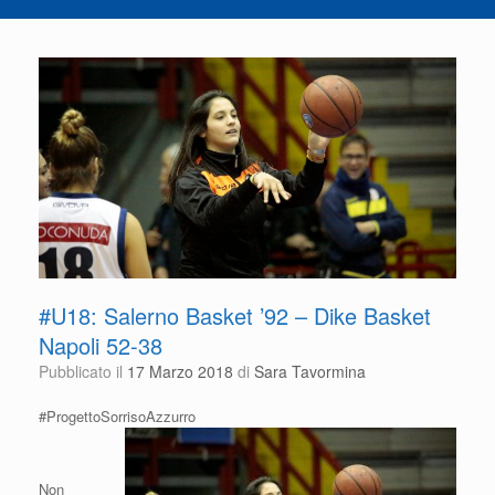
#U18: Salerno Basket ’92 – Dike Basket
Napoli 52-38
Pubblicato il
17 Marzo 2018
di
Sara Tavormina
#ProgettoSorrisoAzzurro
Non