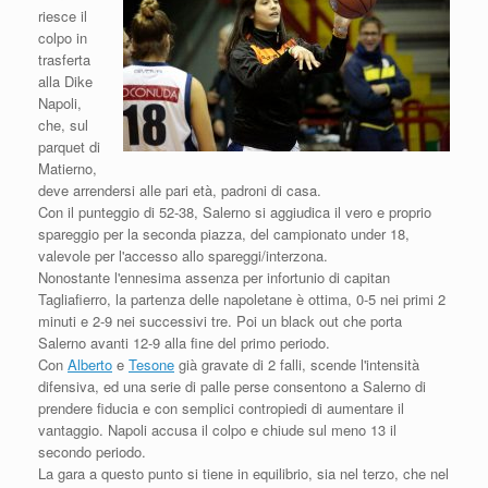
riesce il
colpo in
trasferta
alla Dike
Napoli,
che, sul
parquet di
Matierno,
deve arrendersi alle pari età, padroni di casa.
Con il punteggio di 52-38, Salerno si aggiudica il vero e proprio
spareggio per la seconda piazza, del campionato under 18,
valevole per l'accesso allo spareggi/interzona.
Nonostante l'ennesima assenza per infortunio di capitan
Tagliafierro, la partenza delle napoletane è ottima, 0-5 nei primi 2
minuti e 2-9 nei successivi tre. Poi un black out che porta
Salerno avanti 12-9 alla fine del primo periodo.
Con
Alberto
e
Tesone
già gravate di 2 falli, scende l'intensità
difensiva, ed una serie di palle perse consentono a Salerno di
prendere fiducia e con semplici contropiedi di aumentare il
vantaggio. Napoli accusa il colpo e chiude sul meno 13 il
secondo periodo.
La gara a questo punto si tiene in equilibrio, sia nel terzo, che nel