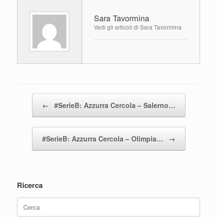
e
er
s
di
Sara Tavormina
b
A
vi
Vedi gli articoli di Sara Tavormina
o
p
di
o
p
k
Navigazione articolo
←
#SerieB: Azzurra Cercola – Salerno…
#SerieB: Azzurra Cercola – Olimpia…
→
Ricerca
Ricerca
per: