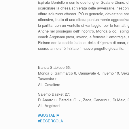
ispirata Borriello e con le due lunghe, Scala e Dione, c
scardinare la difesa schierata delle avversarie, riesco
offrire soluzioni efficaci. Più in generale, devastanti so
offensive, frutto di una difesa puntualmente aggressi
la partita, con un ventello di vantaggio, per le termali,
Anche nel prosieguo dell' incontro, Monda & co., spingo
coach Angrisani provi, invano, a fermare l' emorragia, 
Finisce con la soddisfazione, della dirigenza di casa, 
scorso anno si è iniziato il nuovo progetto giovanile.
Banca Stabiese 65:
Monda 5, Sammarco 6, Cannavale 4, Inverno 10, Seka,
Tasevska 3.
All. Cavaliere
Salerno Basket 27:
D' Amato 3, Paradisi G. 7, Zaca, Cenerini 3, Di Maio, 
All. Angrisani
#GOSTABIA
#
BECERCOLA