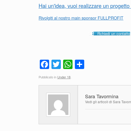
Hai un'idea, vuoi realizzare un progett
Rivolgiti al nostro main sponsor FULLPROFIT
Rchiedi un contatto
F
T
W
C
a
wi
h
o
Pubblicato in
Under 18
.
c
tt
at
n
e
er
s
di
Sara Tavormina
b
A
vi
Vedi gli articoli di Sara Tavo
o
p
di
o
p
k