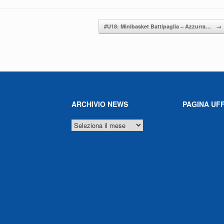
#U18: Minibasket Battipaglia – Azzurra…
→
ARCHIVIO NEWS
PAGINA UFF
ARCHIVIO
NEWS