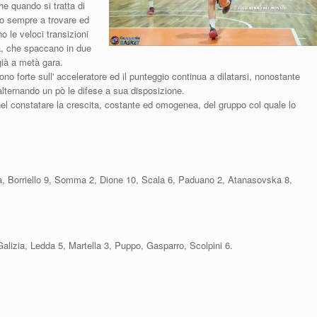
he quando si tratta di
no sempre a trovare ed
no le veloci transizioni
va, che spaccano in due
 già a metà gara.
no forte sull' acceleratore ed il punteggio continua a dilatarsi, nonostante
alternando un pò le difese a sua disposizione.
nel constatare la crescita, costante ed omogenea, del gruppo col quale lo
 Borriello 9, Somma 2, Dione 10, Scala 6, Paduano 2, Atanasovska 8,
Galizia, Ledda 5, Martella 3, Puppo, Gasparro, Scolpini 6.