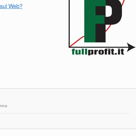
o sul Web?
rmina