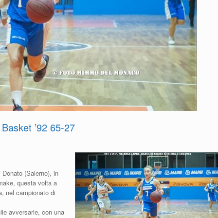
 Basket ’92 65-27
i Donato (Salerno), in
emake, questa volta a
ma, nel campionato di
lle avversarie, con una