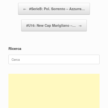
Navigazione articolo
←
#SerieB: Pol. Sorrento – Azzurra…
#U16: New Cap Marigliano –…
→
Ricerca
Ricerca
per: