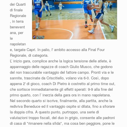
dei Quarti
di finale
Regionale
, in terra
benevent
ana, per
le
napoletan
e, targate Capri. In palio, l' ambito accesso alla Final Four
Regionale, di categoria.
L’ inizio gara, complice anche la logica tensione delle atlete, è
appannaggio delle ragazze di coach Giulio Musco, che godono
del non trascurabile vantaggio del fattore campo. Pronti via e le
sannite, trascinate da Criscitiello, volano via 6-0. Così, dopo
appena 2' di gioco, coach Di Pietro è costretto al primo time out,
che sortisce immediatamente gli effetti sperati: 9-9 alla fine del
primo quarto, con l’ inerzia della gara ora in mano napoletana.
Nel secondo quarto si iscrive, finalmente, alla partita, anche la
rediviva Beneduce ed il vantaggio ospite si dilata, fino a sfiorare
la doppia cifra. A questo punto, purtroppo, una serie di
valutazioni troppo fiscali, del duo in grigio, consente alle padroni
di casa di "rimanere nella sfida", ma cosa ben peggiore, pone le