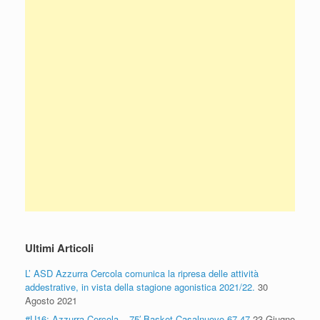
Ultimi Articoli
L’ ASD Azzurra Cercola comunica la ripresa delle attività
addestrative, in vista della stagione agonistica 2021/22.
30
Agosto 2021
#U16: Azzurra Cercola – 75′ Basket Casalnuovo 67-47
23 Giugno