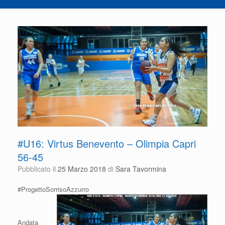
#U16: Virtus Benevento – Olimpia Capri
56-45
Pubblicato il
25 Marzo 2018
di
Sara Tavormina
#ProgettoSorrisoAzzurro
Andata