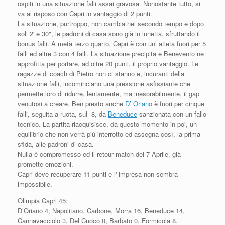
ospiti in una situazione falli assai gravosa. Nonostante tutto, si
va al risposo con Capri in vantaggio di 2 punti.
La situazione, purtroppo, non cambia nel secondo tempo e dopo
soli 2' e 30", le padroni di casa sono già in lunetta, sfruttando il
bonus falli. A metà terzo quarto, Capri è con un’ atleta fuori per 5
falli ed altre 3 con 4 falli. La situazione precipita e Benevento ne
approfitta per portare, ad oltre 20 punti, il proprio vantaggio. Le
ragazze di coach di Pietro non ci stanno e, incuranti della
situazione falli, incominciano una pressione asfissiante che
permette loro di ridurre, lentamente, ma inesorabilmente, il gap
venutosi a creare. Ben presto anche
D’ Oriano
è fuori per cinque
falli, seguita a ruota, sul -8, da
Beneduce
sanzionata con un fallo
tecnico. La partita riacquisisce, da questo momento in poi, un
equilibrio che non verrà più interrotto ed assegna così, la prima
sfida, alle padroni di casa.
Nulla é compromesso ed il retour match del 7 Aprile, già
promette emozioni.
Capri deve recuperare 11 punti e l' impresa non sembra
impossibile.
Olimpia Capri 45:
D’Oriano 4, Napolitano, Carbone, Morra 16, Beneduce 14,
Cannavacciolo 3, Del Cuoco 0, Barbato 0, Formicola 8.