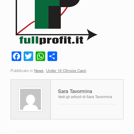
F
T
W
C
a
wi
h
o
Pubblicato in
News
,
Under 16 Olimpia Capri
.
c
tt
at
n
e
er
s
di
Sara Tavormina
b
A
vi
Vedi gli articoli di Sara Tavormina
o
p
di
o
p
k