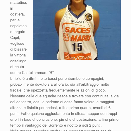
mattutina,
in
costiera,
per le
napoletan
e targate
Capri,
vogliose
di bissare
la vittoria
casalinga
ottenuta
contro Castellammare “B”.
L’inizio è a ritmi molto bassi per entrambe le compagini,
probabilmente dovuto sia all’orario, sia all’arbitraggio molto
fiscale, che spezzetta frequentemente le azioni di gioco.
Nessuna delle due squadre riesce a trovare con continuità la via
del canestro, cosi le padrone di casa fanno valere le maggiori
altezza e fisicità portandosi, a fine primo quarto, avanti di 6
punti. Fatto qualche aggiustamento in difesa, seppur con troppi
errori in fase di conclusione, più che di costruzione, a fine primo
tempo il vantaggio del Sorrento è ridotto a soli 2 punti.
Nella ripresa, complice anche una minor frammentazione del