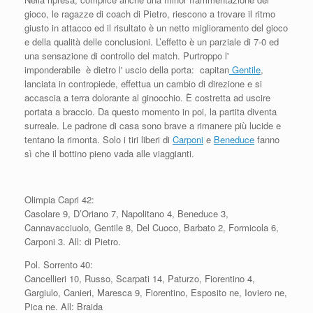
gioco, le ragazze di coach di Pietro, riescono a trovare il ritmo
giusto in attacco ed il risultato è un netto miglioramento del gioco
e della qualità delle conclusioni. L’effetto è un parziale di 7-0 ed
una sensazione di controllo del match. Purtroppo l'
imponderabile è dietro l' uscio della porta: capitan
Gentile
,
lanciata in contropiede, effettua un cambio di direzione e si
accascia a terra dolorante al ginocchio. È costretta ad uscire
portata a braccio. Da questo momento in poi, la partita diventa
surreale. Le padrone di casa sono brave a rimanere più lucide e
tentano la rimonta. Solo i tiri liberi di
Carponi
e
Beneduce
fanno
sì che il bottino pieno vada alle viaggianti.
Olimpia Capri 42:
Casolare 9, D’Oriano 7, Napolitano 4, Beneduce 3,
Cannavacciuolo, Gentile 8, Del Cuoco, Barbato 2, Formicola 6,
Carponi 3. All: di Pietro.
Pol. Sorrento 40:
Cancellieri 10, Russo, Scarpati 14, Paturzo, Fiorentino 4,
Gargiulo, Canieri, Maresca 9, Fiorentino, Esposito ne, Ioviero ne,
Pica ne. All: Braida