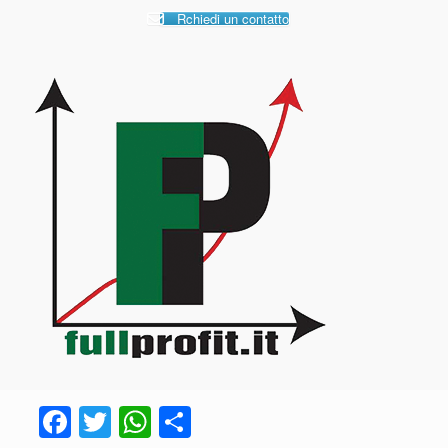
Rchiedi un contatto
F
T
W
C