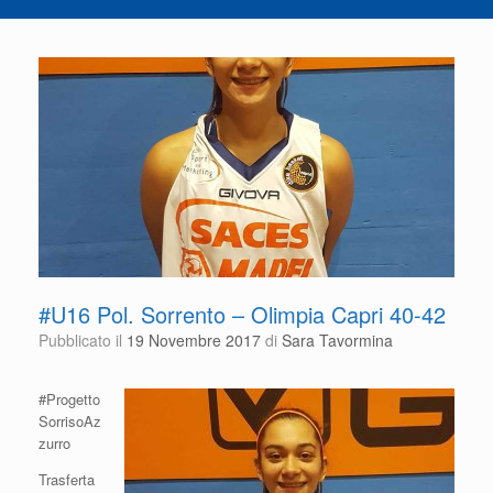
#U16 Pol. Sorrento – Olimpia Capri 40-42
Pubblicato il
19 Novembre 2017
di
Sara Tavormina
#Progetto
SorrisoAz
zurro
Trasferta