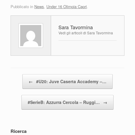
a
wi
h
o
Pubblicato in
News
,
Under 16 Olimpia Capri
.
c
tt
at
n
e
er
s
di
Sara Tavormina
b
A
vi
Vedi gli articoli di Sara Tavormina
o
p
di
o
p
k
Navigazione articolo
←
#U20: Juve Caserta Accademy –…
#SerieB: Azzurra Cercola – Ruggi…
→
Ricerca