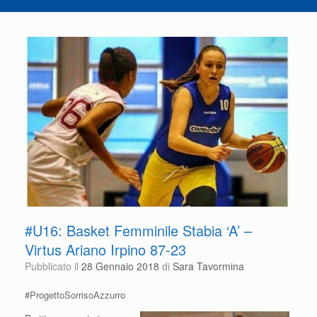
#U16: Basket Femminile Stabia ‘A’ –
Virtus Ariano Irpino 87-23
Pubblicato il
28 Gennaio 2018
di
Sara Tavormina
#ProgettoSorrisoAzzurro