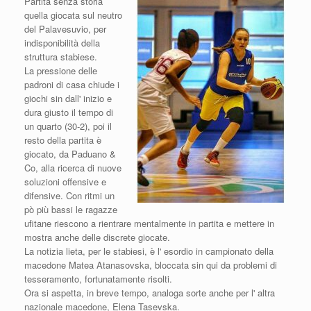
Partita senza storia
quella giocata sul neutro
del Palavesuvio, per
indisponibilità della
struttura stabiese.
La pressione delle
padroni di casa chiude i
giochi sin dall' inizio e
dura giusto il tempo di
un quarto (30-2), poi il
resto della partita è
giocato, da Paduano &
Co, alla ricerca di nuove
soluzioni offensive e
difensive. Con ritmi un
pò più bassi le ragazze
ufitane riescono a rientrare mentalmente in partita e mettere in
mostra anche delle discrete giocate.
La notizia lieta, per le stabiesi, è l' esordio in campionato della
macedone Matea Atanasovska, bloccata sin qui da problemi di
tesseramento, fortunatamente risolti.
Ora si aspetta, in breve tempo, analoga sorte anche per l' altra
nazionale macedone, Elena Tasevska.