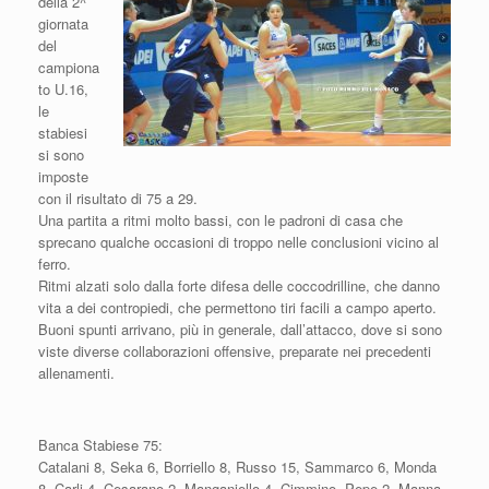
della 2^
giornata
del
campiona
to U.16,
le
stabiesi
si sono
imposte
con il risultato di 75 a 29.
Una partita a ritmi molto bassi, con le padroni di casa che
sprecano qualche occasioni di troppo nelle conclusioni vicino al
ferro.
Ritmi alzati solo dalla forte difesa delle coccodrilline, che danno
vita a dei contropiedi, che permettono tiri facili a campo aperto.
Buoni spunti arrivano, più in generale, dall’attacco, dove si sono
viste diverse collaborazioni offensive, preparate nei precedenti
allenamenti.
Banca Stabiese 75:
Catalani 8, Seka 6, Borriello 8, Russo 15, Sammarco 6, Monda
8, Carli 4, Cesarano 2, Manganiello 4, Cimmino, Pepe 2, Manna