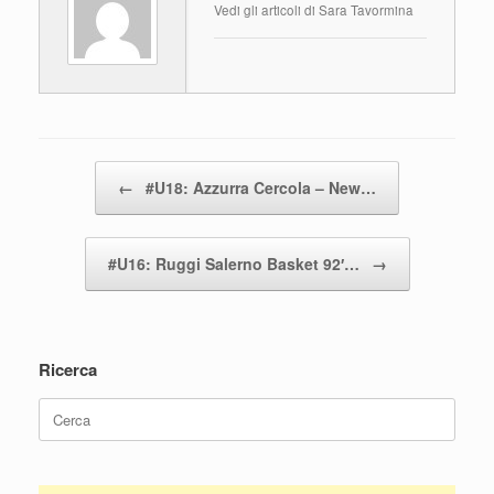
b
A
vi
Vedi gli articoli di Sara Tavormina
o
p
di
o
p
k
Navigazione articolo
←
#U18: Azzurra Cercola – New…
#U16: Ruggi Salerno Basket 92′…
→
Ricerca
Ricerca
per: