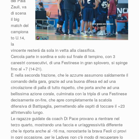
del Pala
Zauli, va
di scena
il big
match del
campiona
to U.14,
la
vincente resterá da sola in vetta alla classifica.
Cercola parte in sordina e solo sul finale di tempino, con 3
canestri consecutivi, di una Festinese in gran splovero, si spinge
fino al +7 (14-21).
È nella seconda frazione, che le azzurre assumono saldamente il
comando della gara, grazie ad una buona difesa ed ad una
circolazione di palla di tutto rispetto, che porta anche ad una
bellissima azione corale, culminata con la tripla di una Festinese
decisamente on-fire, che apre completamente la scatola
difensiva di Battipaglia, permettendo alle ospiti di toccare il +23
all'intervallo lungo.
Le ragazze guidate da coach Di Pace provano a rientrare nel
terzo quarto, mostrando una faccia e un'aggressività differente
che le riporta anche al -16 ma, nonostante la brava Feoli ci provi
in ogni occasione, per le Ladyes non c'è modo di recuperare lo