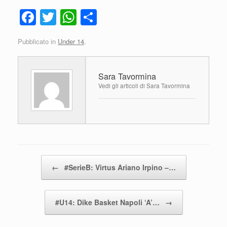
F
T
W
C
a
wi
h
o
Pubblicato in
Under 14
.
c
tt
at
n
e
er
s
di
Sara Tavormina
b
A
vi
Vedi gli articoli di Sara Tavormina
o
p
di
o
p
k
Navigazione articolo
←
#SerieB: Virtus Ariano Irpino –…
#U14: Dike Basket Napoli ‘A’…
→