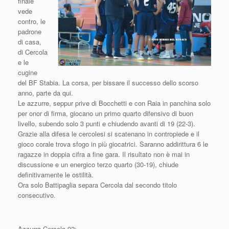
finale
vede
contro, le
padrone
di casa,
di Cercola
e le
cugine
del BF Stabia. La corsa, per bissare il successo dello scorso
anno, parte da qui.
Le azzurre, seppur prive di Bocchetti e con Raia in panchina solo
per onor di firma, giocano un primo quarto difensivo di buon
livello, subendo solo 3 punti e chiudendo avanti di 19 (22-3).
Grazie alla difesa le cercolesi si scatenano in contropiede e il
gioco corale trova sfogo in più giocatrici. Saranno addirittura 6 le
ragazze in doppia cifra a fine gara. Il risultato non è mai in
discussione e un energico terzo quarto (30-19), chiude
definitivamente le ostilità.
Ora solo Battipaglia separa Cercola dal secondo titolo
consecutivo.
Azzurra Cercola 92: