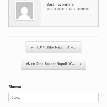
Sara Tavormina
b
A
vi
Vedi gli articoli di Sara Tavormina
o
p
di
o
p
k
Navigazione articolo
←
#U14: Dike Napoli ‘A’ –…
#U14: Dike Basket Napoli ‘A’…
→
Ricerca
Ricerca
per: