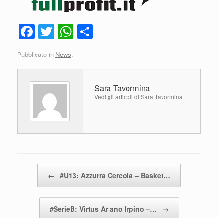
F
T
W
C
a
wi
h
o
Pubblicato in
News
.
c
tt
at
n
e
er
s
di
Sara Tavormina
b
A
vi
Vedi gli articoli di Sara Tavormina
o
p
di
o
p
k
Navigazione articolo
←
#U13: Azzurra Cercola – Basket…
#SerieB: Virtus Ariano Irpino –…
→