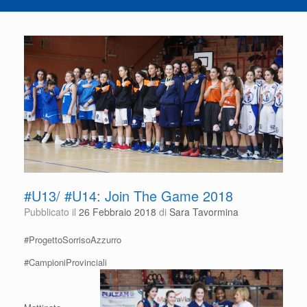
#U13/ #U14: Join The Game 2018
Pubblicato il
26 Febbraio 2018
di
Sara Tavormina
#ProgettoSorrisoAzzurro
#CampioniProvinciali