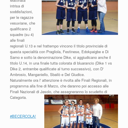
Mattinata
intrisa di
soddisfazioni,
per le ragazze
vesuviane, che
qualificano 2
squadre (su 4)
alle finali
regionali U.13 e nel frattempo vincono il titolo provinciale di
questa specialità con Pragliola, Festinese, Edokpaigbe e Di
Sarno e sotto la denominazione Dike, si aggiudicano anche il
titolo U.14, in una finale tutta colorata di bluarancio (Dike 1 vs
Dike 2, entrambe qualificate al turno successivo), con D'
Ambrosio, Manganiello, Sbailò e Del Giudice.
Naturalmente ora l' attenzione è rivolta alle Finali Regionali, in
programma alla fine di Marzo, che daranno poi accesso alle
Finali Nazionali di Jesolo, che assegneranno lo scudetto di
Categoria.
#BECERCOLA!