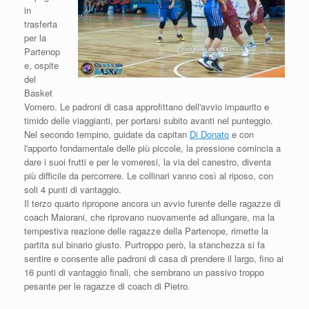
in
trasferta
per la
Partenop
e, ospite
del
Basket
Vomero. Le padroni di casa approfittano dell'avvio impaurito e
timido delle viaggianti, per portarsi subito avanti nel punteggio.
Nel secondo tempino, guidate da capitan
Di Donato
e con
l'apporto fondamentale delle più piccole, la pressione comincia a
dare i suoi frutti e per le vomeresi, la via del canestro, diventa
più difficile da percorrere. Le collinari vanno così al riposo, con
soli 4 punti di vantaggio.
Il terzo quarto ripropone ancora un avvio furente delle ragazze di
coach Maiorani, che riprovano nuovamente ad allungare, ma la
tempestiva reazione delle ragazze della Partenope, rimette la
partita sul binario giusto. Purtroppo però, la stanchezza si fa
sentire e consente alle padroni di casa di prendere il largo, fino ai
16 punti di vantaggio finali, che sembrano un passivo troppo
pesante per le ragazze di coach di Pietro.