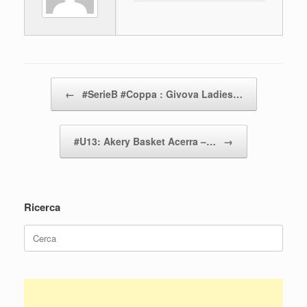
o
p
di
o
p
k
Navigazione articolo
←
#SerieB #Coppa : Givova Ladies…
#U13: Akery Basket Acerra –…
→
Ricerca
Ricerca
per: