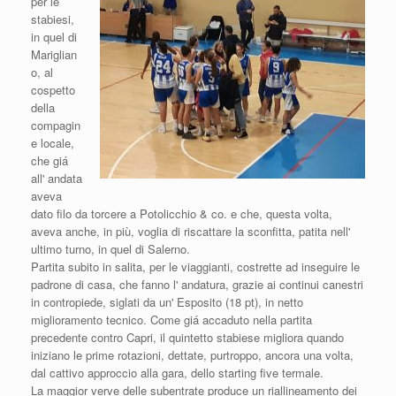
per le
stabiesi,
in quel di
Mariglian
o, al
cospetto
della
compagin
e locale,
che giá
all' andata
aveva
dato filo da torcere a Potolicchio & co. e che, questa volta,
aveva anche, in più, voglia di riscattare la sconfitta, patita nell'
ultimo turno, in quel di Salerno.
Partita subito in salita, per le viaggianti, costrette ad inseguire le
padrone di casa, che fanno l' andatura, grazie ai continui canestri
in contropiede, siglati da un' Esposito (18 pt), in netto
miglioramento tecnico. Come giá accaduto nella partita
precedente contro Capri, il quintetto stabiese migliora quando
iniziano le prime rotazioni, dettate, purtroppo, ancora una volta,
dal cattivo approccio alla gara, dello starting five termale.
La maggior verve delle subentrate produce un riallineamento dei