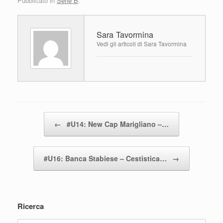
Pubblicato in
Serie B
.
c
tt
at
n
e
er
s
di
Sara Tavormina
b
A
vi
Vedi gli articoli di Sara Tavormina
o
p
di
o
p
k
Navigazione articolo
←
#U14: New Cap Marigliano –…
#U16: Banca Stabiese – Cestistica…
→
Ricerca