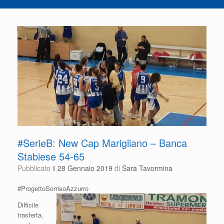
#SerieB: New Cap Marigliano – Banca
Stabiese 54-65
Pubblicato il
28 Gennaio 2019
di
Sara Tavormina
#ProgettoSorrisoAzzurro
Difficile
trasferta,