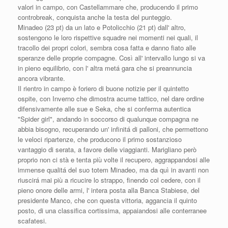
valori in campo, con Castellammare che, producendo il primo
controbreak, conquista anche la testa del punteggio.
Minadeo (23 pt) da un lato e Potolicchio (21 pt) dall' altro,
sostengono le loro rispettive squadre nei momenti nei quali, il
tracollo dei propri colori, sembra cosa fatta e danno fiato alle
speranze delle proprie compagne. Così all' intervallo lungo si va
in pieno equilibrio, con l' altra metá gara che si preannuncia
ancora vibrante.
Il rientro in campo è foriero di buone notizie per il quintetto
ospite, con Inverno che dimostra acume tattico, nel dare ordine
difensivamente alle sue e Seka, che si conferma autentica
"Spider girl", andando in soccorso di qualunque compagna ne
abbia bisogno, recuperando un' infinitá di palloni, che permettono
le veloci ripartenze, che producono il primo sostanzioso
vantaggio di serata, a favore delle viaggianti. Marigliano però
proprio non ci stà e tenta più volte il recupero, aggrappandosi alle
immense qualitá del suo totem Minadeo, ma da quì in avanti non
riuscirá mai più a ricucire lo strappo, finendo col cedere, con il
pieno onore delle armi, l' intera posta alla Banca Stabiese, del
presidente Manco, che con questa vittoria, aggancia il quinto
posto, di una classifica cortissima, appaiandosi alle conterranee
scafatesi.