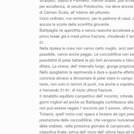
Scarpato, Sasso e Panniello, mentre Stabia, può schie
per eccellenza, al secolo Potolicchio, ma deve ancora r
di Carmen Scala, all' interno del pitturato.
Inizio ordinato, ma remissivo, per le padrone di casa, 
ancora le scorie della sconfitta giovanile.
Battipaglia ne approfitta e senza neanche accelerare più
primo break già a metá prima frazione, chiudendo il te
21.
Nella ripresa le cose non vanno certo meglio, anzi se
possibile, vanno anche peggio. Le coccodrilline non s
possibilitá di poter battere le più forti avversarie e fat
difesa. La sirena, dell' intervallo lungo, giunge proprizi
Nello spogliatoio la reprimenda è dura e qualche effetto 
comincia almeno a dimostrare di poter stare in campo
tanto, non solo in termini di punti, ma anche e soprattu
e tremendo 31-61, di inizio ultima frazione.
Il ristabilito equlibrio competitivo dell' incontro, info
giorni migliori ed anche se Battipaglia contribuisce all
non può essere negato l' encomio per il sonoro, ultimo, 
Tuttavia, quell' inizio così opaco e lontano da ogni prev
prestazione delle coccodrilline, che vengono nuovamen
delle stabiesi, nella prossima giornata di campionato, i
classifica finale, prima dell' inizio dell' ultima fase ad o