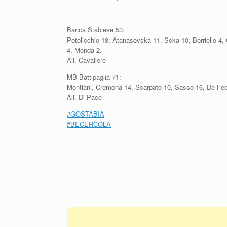
Banca Stabiese 53:
Potolicchio 18, Atanasovska 11, Seka 10, Borriello 
4, Monda 2.
All. Cavaliere
MB Battipaglia 71:
Montiani, Cremona 14, Scarpato 10, Sasso 16, De Feo
All. Di Pace
#GOSTABIA
#
BECERCOLA