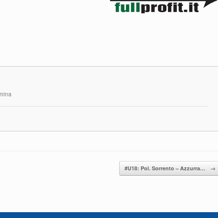
rmina
#U18: Pol. Sorrento – Azzurra…
→