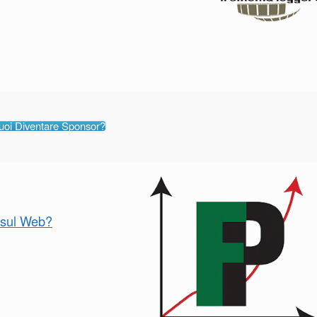
uoi Diventare Sponsor?
o sul Web?