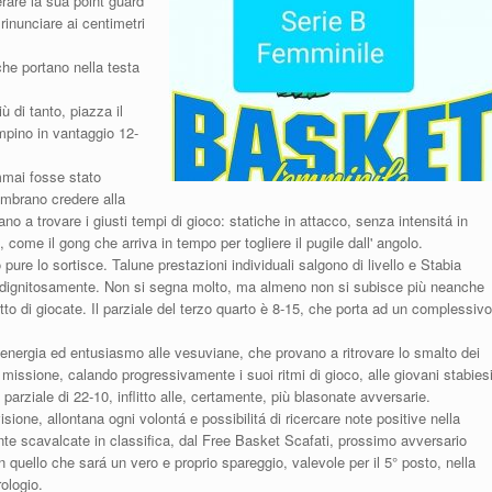
rare la sua point guard
inunciare ai centimetri
che portano nella testa
 di tanto, piazza il
mpino in vantaggio 12-
mmai fosse stato
embrano credere alla
icano a trovare i giusti tempi di gioco: statiche in attacco, senza intensitá in
a, come il gong che arriva in tempo per togliere il pugile dall' angolo.
pure lo sortisce. Talune prestazioni individuali salgono di livello e Stabia
 dignitosamente. Non si segna molto, ma almeno non si subisce più neanche
tto di giocate. Il parziale del terzo quarto è 8-15, che porta ad un complessivo
nde energia ed entusiasmo alle vesuviane, che provano a ritrovare lo smalto dei
a missione, calando progressivamente i suoi ritmi di gioco, alle giovani stabiesi
parziale di 22-10, inflitto alle, certamente, più blasonate avversarie.
isione, allontana ogni volontá e possibilitá di ricercare note positive nella
te scavalcate in classifica, dal Free Basket Scafati, prossimo avversario
n quello che sará un vero e proprio spareggio, valevole per il 5° posto, nella
rologio.