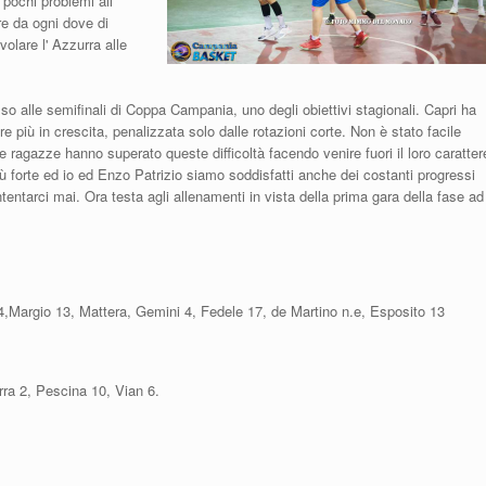
pochi problemi all'
re da ogni dove di
olare l' Azzurra alle
so alle semifinali di Coppa Campania, uno degli obiettivi stagionali. Capri ha
 più in crescita, penalizzata solo dalle rotazioni corte. Non è stato facile
 ragazze hanno superato queste difficoltà facendo venire fuori il loro caratter
 forte ed io ed Enzo Patrizio siamo soddisfatti anche dei costanti progressi
tentarci mai. Ora testa agli allenamenti in vista della prima gara della fase ad
4,Margio 13, Mattera, Gemini 4, Fedele 17, de Martino n.e, Esposito 13
rra 2, Pescina 10, Vian 6.