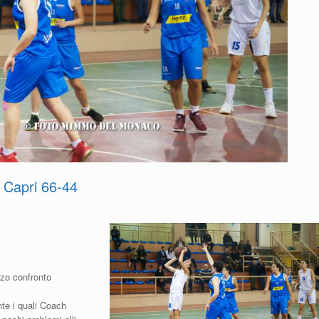
 Capri 66-44
erzo confronto
ante i quali Coach