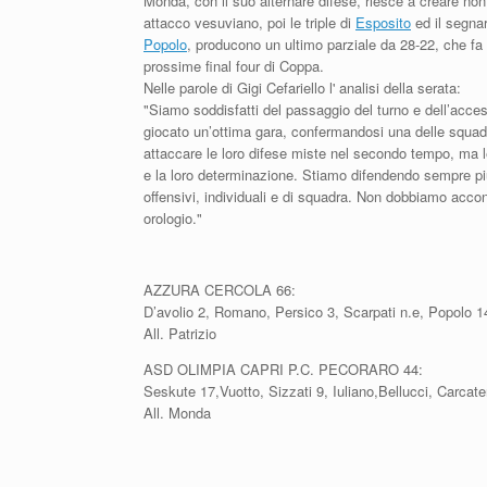
Monda, con il suo alternare difese, riesce a creare non 
attacco vesuviano, poi le triple di
Esposito
ed il segna
Popolo
, producono un ultimo parziale da 28-22, che fa v
prossime final four di Coppa.
Nelle parole di Gigi Cefariello l' analisi della serata:
"Siamo soddisfatti del passaggio del turno e dell’acces
giocato un’ottima gara, confermandosi una delle squadre
attaccare le loro difese miste nel secondo tempo, ma le
e la loro determinazione. Stiamo difendendo sempre più
offensivi, individuali e di squadra. Non dobbiamo accon
orologio."
AZZURA CERCOLA 66:
D’avolio 2, Romano, Persico 3, Scarpati n.e, Popolo 1
All. Patrizio
ASD OLIMPIA CAPRI P.C. PECORARO 44:
Seskute 17,Vuotto, Sizzati 9, Iuliano,Bellucci, Carcate
All. Monda