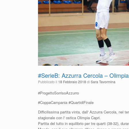
#SerieB: Azzurra Cercola – Olimpia
Pubblicato il
18 Febbraio 2018
di
Sara Tavormina
#ProgettoSorrisoAzzurro
#CoppaCampania #QuartidiFinale
Difficilissima partita vinta, dall' Azzurra Cercola, nel t
stagionale con l' ostica Olimpia Capri.
Partita del tutto in equilibrio per tre quarti (38-32), dur