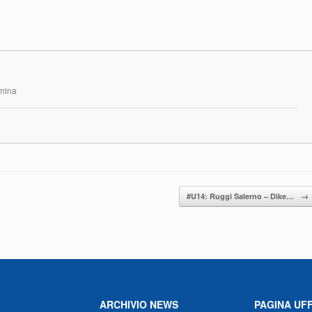
rmina
#U14: Ruggi Salerno – Dike…
→
ARCHIVIO NEWS
PAGINA UFF