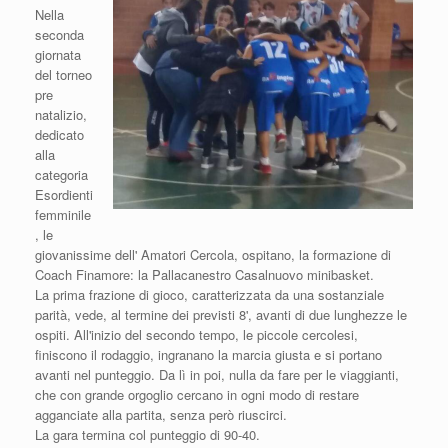
Nella
seconda
giornata
del torneo
pre
natalizio,
dedicato
alla
categoria
Esordienti
femminile
, le
giovanissime dell' Amatori Cercola, ospitano, la formazione di
Coach Finamore: la Pallacanestro Casalnuovo minibasket.
La prima frazione di gioco, caratterizzata da una sostanziale
parità, vede, al termine dei previsti 8', avanti di due lunghezze le
ospiti. All'inizio del secondo tempo, le piccole cercolesi,
finiscono il rodaggio, ingranano la marcia giusta e si portano
avanti nel punteggio. Da lì in poi, nulla da fare per le viaggianti,
che con grande orgoglio cercano in ogni modo di restare
agganciate alla partita, senza però riuscirci.
La gara termina col punteggio di 90-40.