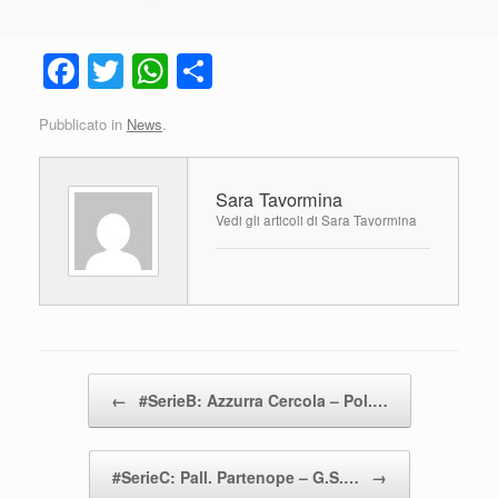
F
T
W
C
a
wi
h
o
Pubblicato in
News
.
c
tt
at
n
e
er
s
di
Sara Tavormina
b
A
vi
Vedi gli articoli di Sara Tavormina
o
p
di
o
p
k
Navigazione articolo
←
#SerieB: Azzurra Cercola – Pol.…
#SerieC: Pall. Partenope – G.S.…
→