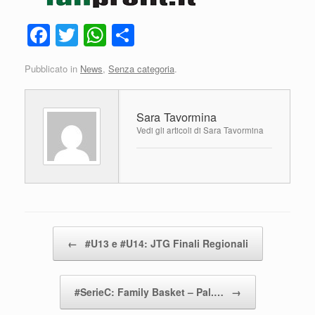
F
T
W
C
a
wi
h
o
Pubblicato in
News
,
Senza categoria
.
c
tt
at
n
e
er
s
di
Sara Tavormina
b
A
vi
Vedi gli articoli di Sara Tavormina
o
p
di
o
p
k
Navigazione articolo
←
#U13 e #U14: JTG Finali Regionali
#SerieC: Family Basket – Pal.…
→