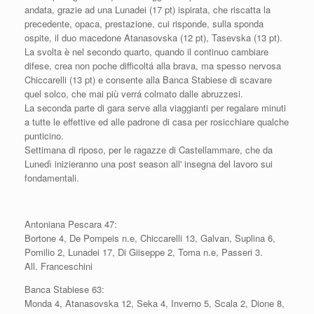
andata, grazie ad una Lunadei (17 pt) ispirata, che riscatta la
precedente, opaca, prestazione, cui risponde, sulla sponda
ospite, il duo macedone Atanasovska (12 pt), Tasevska (13 pt).
La svolta è nel secondo quarto, quando il continuo cambiare
difese, crea non poche difficoltá alla brava, ma spesso nervosa
Chiccarelli (13 pt) e consente alla Banca Stabiese di scavare
quel solco, che mai più verrá colmato dalle abruzzesi.
La seconda parte di gara serve alla viaggianti per regalare minuti
a tutte le effettive ed alle padrone di casa per rosicchiare qualche
punticino.
Settimana di riposo, per le ragazze di Castellammare, che da
Lunedì inizieranno una post season all' insegna del lavoro sui
fondamentali.
Antoniana Pescara 47:
Bortone 4, De Pompeis n.e, Chiccarelli 13, Galvan, Suplina 6,
Pomilio 2, Lunadei 17, Di Giiseppe 2, Toma n.e, Passeri 3.
All. Franceschini
Banca Stabiese 63:
Monda 4, Atanasovska 12, Seka 4, Inverno 5, Scala 2, Dione 8,