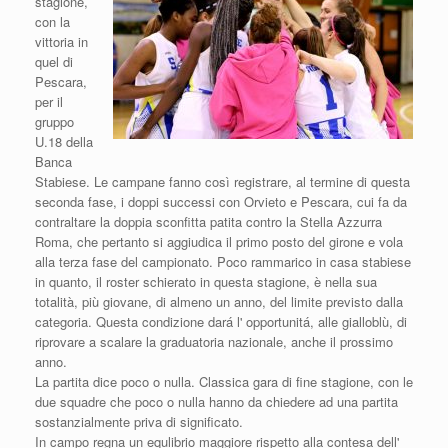
stagione,
con la
vittoria in
quel di
Pescara,
per il
gruppo
U.18 della
Banca
Stabiese. Le campane fanno così registrare, al termine di questa
seconda fase, i doppi successi con Orvieto e Pescara, cui fa da
contraltare la doppia sconfitta patita contro la Stella Azzurra
Roma, che pertanto si aggiudica il primo posto del girone e vola
alla terza fase del campionato. Poco rammarico in casa stabiese
in quanto, il roster schierato in questa stagione, è nella sua
totalità, più giovane, di almeno un anno, del limite previsto dalla
categoria. Questa condizione dará l' opportunitá, alle gialloblù, di
riprovare a scalare la graduatoria nazionale, anche il prossimo
anno.
La partita dice poco o nulla. Classica gara di fine stagione, con le
due squadre che poco o nulla hanno da chiedere ad una partita
sostanzialmente priva di significato.
In campo regna un equlibrio maggiore rispetto alla contesa dell'