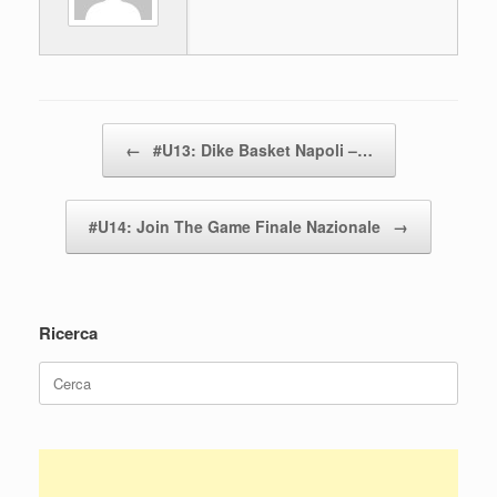
o
p
k
Navigazione articolo
←
#U13: Dike Basket Napoli –…
#U14: Join The Game Finale Nazionale
→
Ricerca
Ricerca
per: