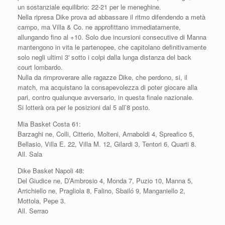
un sostanziale equilibrio: 22-21 per le meneghine.
Nella ripresa Dike prova ad abbassare il ritmo difendendo a metà
campo, ma Villa & Co. ne approfittano immediatamente,
allungando fino al +10. Solo due incursioni consecutive di Manna
mantengono in vita le partenopee, che capitolano definitivamente
solo negli ultimi 3' sotto i colpi dalla lunga distanza del back
court lombardo.
Nulla da rimproverare alle ragazze Dike, che perdono, si, il
match, ma acquistano la consapevolezza di poter giocare alla
pari, contro qualunque avversario, in questa finale nazionale.
Si lotterà ora per le posizioni dal 5 all’8 posto.
Mia Basket Costa 61:
Barzaghi ne, Colli, Citterio, Molteni, Arnaboldi 4, Spreafico 5,
Bellasio, Villa E. 22, Villa M. 12, Gilardi 3, Tentori 6, Quarti 8.
All. Sala
Dike Basket Napoli 48:
Del Giudice ne, D’Ambrosio 4, Monda 7, Puzio 10, Manna 5,
Arrichiello ne, Pragliola 8, Falino, Sbailó 9, Manganiello 2,
Mottola, Pepe 3.
All. Serrao