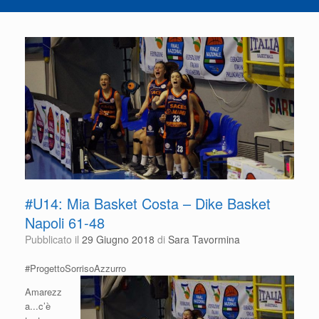
#U14: Mia Basket Costa – Dike Basket
Napoli 61-48
Pubblicato il
29 Giugno 2018
di
Sara Tavormina
#ProgettoSorrisoAzzurro
Amarezz
a...c’è