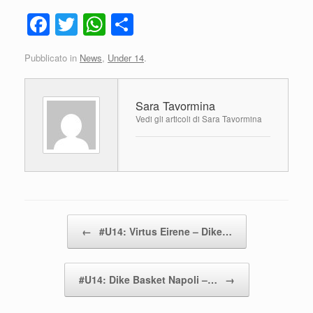
F
T
W
C
a
wi
h
o
Pubblicato in
News
,
Under 14
.
c
tt
at
n
e
er
s
di
Sara Tavormina
b
A
vi
Vedi gli articoli di Sara Tavormina
o
p
di
o
p
k
Navigazione articolo
←
#U14: Virtus Eirene – Dike…
#U14: Dike Basket Napoli –…
→