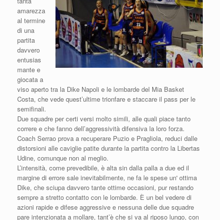
tanta
amarezza
al termine
di una
partita
davvero
entusias
mante e
giocata a
viso aperto tra la Dike Napoli e le lombarde del Mia Basket
Costa, che vede quest’ultime trionfare e staccare il pass per le
semifinali.
Due squadre per certi versi molto simili, alle quali piace tanto
correre e che fanno dell’aggressività difensiva la loro forza.
Coach Serrao prova a recuperare Puzio e Pragliola, reduci dalle
distorsioni alle caviglie patite durante la partita contro la Libertas
Udine, comunque non al meglio.
L’intensità, come prevedibile, è alta sin dalla palla a due ed il
margine di errore sale inevitabilmente, ne fa le spese un' ottima
Dike, che sciupa davvero tante ottime occasioni, pur restando
sempre a stretto contatto con le lombarde. È un bel vedere di
azioni rapide e difese aggressive e nessuna delle due squadre
pare intenzionata a mollare, tant’è che si va al riposo lungo, con