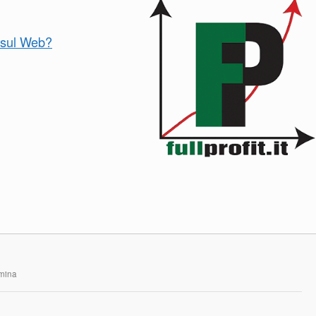
o sul Web?
rmina