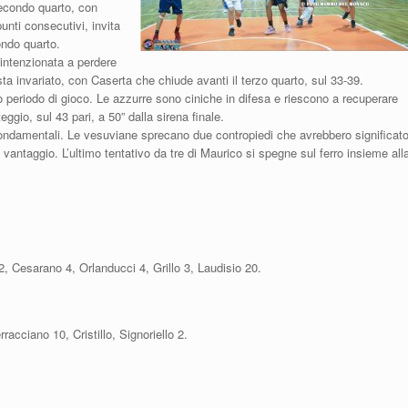
 secondo quarto, con
unti consecutivi, invita
ondo quarto.
 intenzionata a perdere
sta invariato, con Caserta che chiude avanti il terzo quarto, sul 33-39.
mo periodo di gioco. Le azzurre sono ciniche in difesa e riescono a recuperare
eggio, sul 43 pari, a 50” dalla sirena finale.
fondamentali. Le vesuviane sprecano due contropiedi che avrebbero significat
antaggio. L’ultimo tentativo da tre di Maurico si spegne sul ferro insieme all
, Cesarano 4, Orlanducci 4, Grillo 3, Laudisio 20.
racciano 10, Cristillo, Signoriello 2.