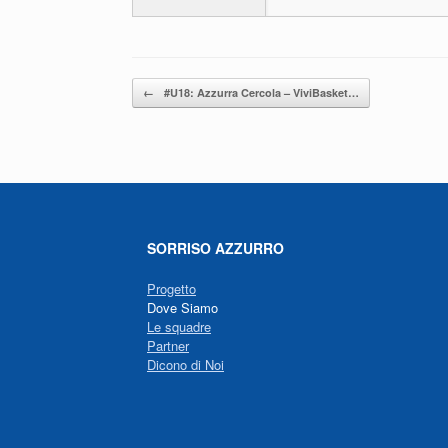
o
p
k
Navigazione articolo
←
#U18: Azzurra Cercola – ViviBasket…
SORRISO AZZURRO
Progetto
Dove Siamo
Le squadre
Partner
Dicono di Noi