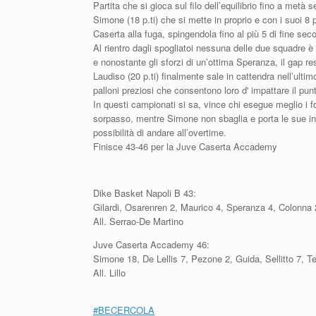
Partita che si gioca sul filo dell’equilibrio fino a metà
Simone (18 p.ti) che si mette in proprio e con i suoi 8 p
Caserta alla fuga, spingendola fino al più 5 di fine sec
Al rientro dagli spogliatoi nessuna delle due squadre è
e nonostante gli sforzi di un’ottima Speranza, il gap re
Laudiso (20 p.ti) finalmente sale in cattendra nell’ulti
palloni preziosi che consentono loro d' impattare il punt
In questi campionati si sa, vince chi esegue meglio i 
sorpasso, mentre Simone non sbaglia e porta le sue in v
possibilità di andare all’overtime.
Finisce 43-46 per la Juve Caserta Accademy
Dike Basket Napoli B 43:
Gilardi, Osarenren 2, Maurico 4, Speranza 4, Colonna 2
All. Serrao-De Martino
Juve Caserta Accademy 46:
Simone 18, De Lellis 7, Pezone 2, Guida, Sellitto 7, Ter
All. Lillo
#
BECERCOLA