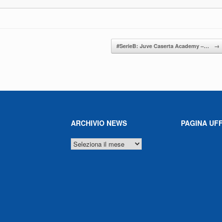
#SerieB: Juve Caserta Academy –…
→
ARCHIVIO NEWS
PAGINA UFF
ARCHIVIO
NEWS