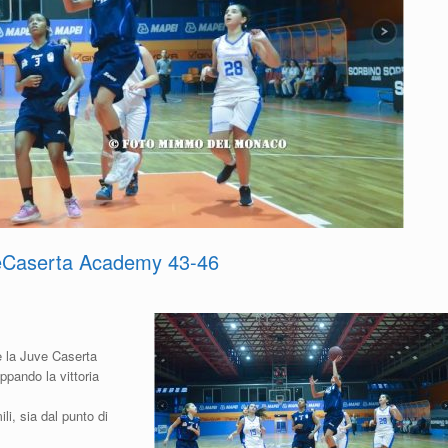
veCaserta Academy 43-46
è la Juve Caserta
ppando la vittoria
i, sia dal punto di