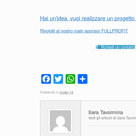
Hai un'idea, vuoi realizzare un progett
Rivolgiti al nostro main sponsor FULLPROFIT
Rchiedi un contatto
F
T
W
C
a
wi
h
o
Pubblicato in
Under 14
.
c
tt
at
n
e
er
s
di
Sara Tavormina
b
A
vi
Vedi gli articoli di Sara Tavo
o
p
di