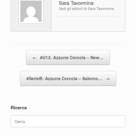
Sara Tavormina
b
A
vi
Vedi gli articoli di Sara Tavormina
o
p
di
o
p
k
Navigazione articolo
←
#U13: Azzurra Cercola – New…
#SerieB: Azzurra Cercola – Salerno…
→
Ricerca
Ricerca
per: