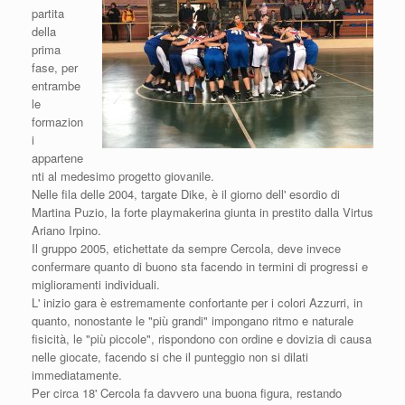
partita
della
prima
fase, per
entrambe
le
formazion
i
appartene
nti al medesimo progetto giovanile.
Nelle fila delle 2004, targate Dike, è il giorno dell' esordio di
Martina Puzio, la forte playmakerina giunta in prestito dalla Virtus
Ariano Irpino.
Il gruppo 2005, etichettate da sempre Cercola, deve invece
confermare quanto di buono sta facendo in termini di progressi e
miglioramenti individuali.
L' inizio gara è estremamente confortante per i colori Azzurri, in
quanto, nonostante le "più grandi" impongano ritmo e naturale
fisicità, le "più piccole", rispondono con ordine e dovizia di causa
nelle giocate, facendo si che il punteggio non si dilati
immediatamente.
Per circa 18' Cercola fa davvero una buona figura, restando