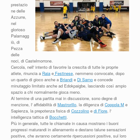
prestazio
ne delle
Azzurre,
nel
glorioso
Palamagg
iò, di
Pezza
delle
noci, di Castelmorrone.
Cercola, nell' intento di favorire la crescita di tutte le proprie
atlete, rinuncia a
Raia
e
Festinese
, nemmeno convocate, dopo
un quarto di gioco anche a
Briandi
e
Di Sarno
e concede
minutaggio limitato anche ad Edokpaigbe, lasciando così ampio
spazio a chi normalmente gioca meno.
Al termine di una partita mai in discussione, sono degne di
menzione, l' affidabilità di
Mastrorillo
, la diligenza di
Coppola M
e
Sapienza, la prepotenza fisica di
Cozzolino
e
di Fiore
, l'
intelligenza tattica di
Bocchetti
.
Più in generale, tutte le chiamate in causa mostrano i buoni
progressi maturandi in allenamento e destano talune sensazioni
positive, che avranno certamente ripercussioni positive, sul loro