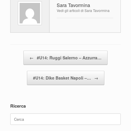
Sara Tavormina
b
A
vi
Vedi gli articoli di Sara Tavormina
o
p
di
o
p
k
Navigazione articolo
←
#U14: Ruggi Salerno – Azzurra…
#U14: Dike Basket Napoli –…
→
Ricerca
Ricerca
per: