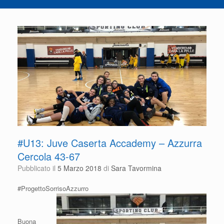
#U13: Juve Caserta Accademy – Azzurra
Cercola 43-67
Pubblicato il
5 Marzo 2018
di
Sara Tavormina
#ProgettoSorrisoAzzurro
Buona