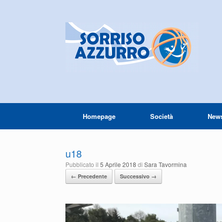
Homepage
Società
New
u18
Pubblicato il
5 Aprile 2018
di
Sara Tavormina
← Precedente
Successivo →