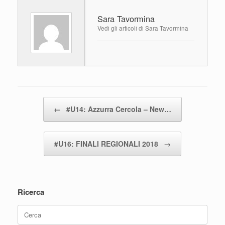
e
er
s
di
Sara Tavormina
b
A
vi
Vedi gli articoli di Sara Tavormina
o
p
di
o
p
k
Navigazione articolo
←
#U14: Azzurra Cercola – New…
#U16: FINALI REGIONALI 2018
→
Ricerca
Ricerca
per: