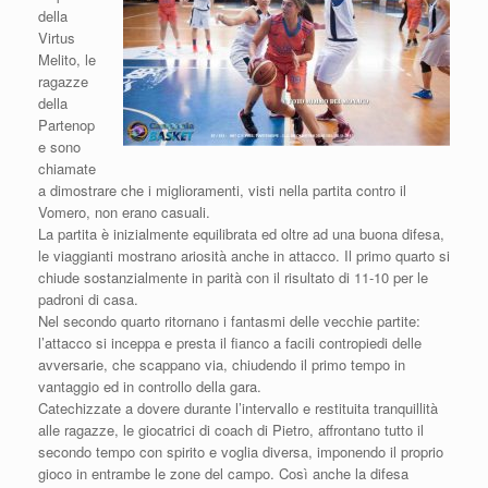
della
Virtus
Melito, le
ragazze
della
Partenop
e sono
chiamate
a dimostrare che i miglioramenti, visti nella partita contro il
Vomero, non erano casuali.
La partita è inizialmente equilibrata ed oltre ad una buona difesa,
le viaggianti mostrano ariosità anche in attacco. Il primo quarto si
chiude sostanzialmente in parità con il risultato di 11-10 per le
padroni di casa.
Nel secondo quarto ritornano i fantasmi delle vecchie partite:
l’attacco si inceppa e presta il fianco a facili contropiedi delle
avversarie, che scappano via, chiudendo il primo tempo in
vantaggio ed in controllo della gara.
Catechizzate a dovere durante l’intervallo e restituita tranquillità
alle ragazze, le giocatrici di coach di Pietro, affrontano tutto il
secondo tempo con spirito e voglia diversa, imponendo il proprio
gioco in entrambe le zone del campo. Così anche la difesa