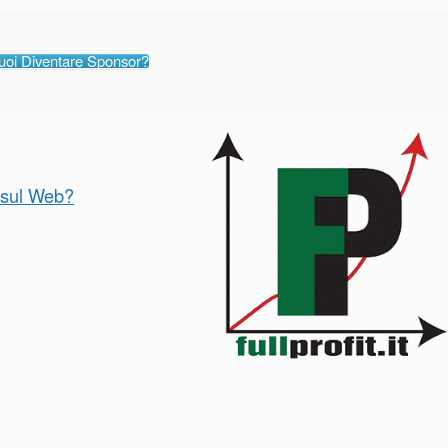
uoi Diventare Sponsor?
o sul Web?