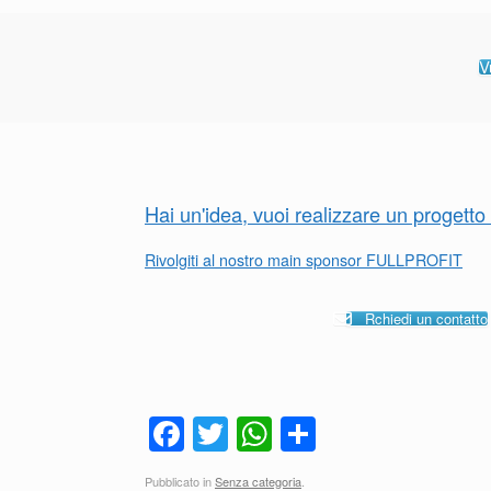
V
Hai un'idea, vuoi realizzare un progett
Rivolgiti al nostro main sponsor FULLPROFIT
Rchiedi un contatto
F
T
W
C
a
wi
h
o
Pubblicato in
Senza categoria
.