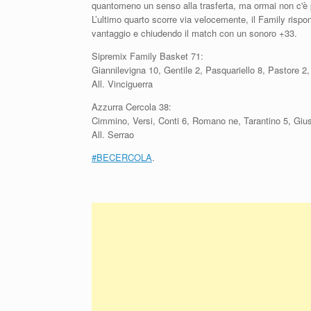
quantomeno un senso alla trasferta, ma ormai non c'è
L’ultimo quarto scorre via velocemente, il Family rispo
vantaggio e chiudendo il match con un sonoro +33.
Sipremix Family Basket 71:
Giannilevigna 10, Gentile 2, Pasquariello 8, Pastore 2
All. Vinciguerra
Azzurra Cercola 38:
Cimmino, Versi, Conti 6, Romano ne, Tarantino 5, Giustin
All. Serrao
#
BECERCOLA
.