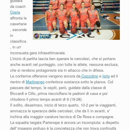
guidata
da coach
Costa
affronta le
casertane
, seconde
in
classifica
, in un'
inconsueta gara infrasettimanale.
L'inizio di partita lascia ben sperare le cercolesi, che si portano
anche avanti nel punteggio, con tutte le atlete, nessuna esclusa,
che si rendono protagoniste sia in attacco che in difesa.
Le conferme offensive vengono ancora da
Cozzolino
e
Iorio
ed il
rientro di
Martinengo
conferisce sostanza sotto le plance. Col
passare del tempo, le ospiti, però, guidate dalla classe di
Biccardi e Cillo, prima riacciuffano le padroni di casa e poi
chiudono il primo tempo avanti di 9 (19-28).
Il solito, disastroso, inizio di terzo quarto, 10-2 per le viaggianti,
ammazza le speranze delle cercolesi, che da lì in avanti, s'
inchina alla maggior caratura tecnica di De Rosa e compagne.
La squadra targata Partenope è ancora un incompiuta: a dispetto
dell' impegno profuso è la concretezza che non trova continuità