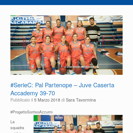
#SerieC: Pal Partenope – Juve Caserta
Accademy 39-70
Pubblicato il
5 Marzo 2018
di
Sara Tavormina
#ProgettoSorrisoAzzurro
La
squadra