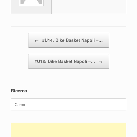
o
p
k
Navigazione articolo
←
#U14: Dike Basket Napoli –…
#U18: Dike Basket Napoli –…
→
Ricerca
Ricerca
per: