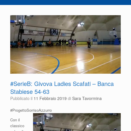
#SerieB: Givova Ladies Scafati – Banca
Stabiese 54-63
Pubblicato il
11 Febbraio 2019
di
Sara Tavormina
#ProgettoSorrisoAzzurro
Con il
classico