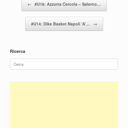
←
#U18: Azzurra Cercola – Salerno…
#U14: Dike Basket Napoli ‘A’…
→
Ricerca
Ricerca
per: