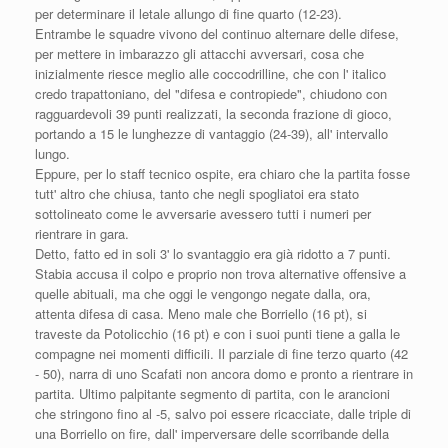
per determinare il letale allungo di fine quarto (12-23).
Entrambe le squadre vivono del continuo alternare delle difese,
per mettere in imbarazzo gli attacchi avversari, cosa che
inizialmente riesce meglio alle coccodrilline, che con l' italico
credo trapattoniano, del "difesa e contropiede", chiudono con
ragguardevoli 39 punti realizzati, la seconda frazione di gioco,
portando a 15 le lunghezze di vantaggio (24-39), all' intervallo
lungo.
Eppure, per lo staff tecnico ospite, era chiaro che la partita fosse
tutt' altro che chiusa, tanto che negli spogliatoi era stato
sottolineato come le avversarie avessero tutti i numeri per
rientrare in gara.
Detto, fatto ed in soli 3' lo svantaggio era già ridotto a 7 punti.
Stabia accusa il colpo e proprio non trova alternative offensive a
quelle abituali, ma che oggi le vengongo negate dalla, ora,
attenta difesa di casa. Meno male che Borriello (16 pt), si
traveste da Potolicchio (16 pt) e con i suoi punti tiene a galla le
compagne nei momenti difficili. Il parziale di fine terzo quarto (42
- 50), narra di uno Scafati non ancora domo e pronto a rientrare in
partita. Ultimo palpitante segmento di partita, con le arancioni
che stringono fino al -5, salvo poi essere ricacciate, dalle triple di
una Borriello on fire, dall' imperversare delle scorribande della