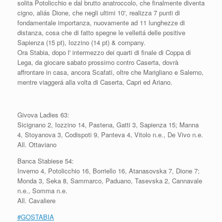
solita Potolicchio e dal brutto anatroccolo, che finalmente diventa
cigno, aliás Dione, che negli ultimi 10', realizza 7 punti di
fondamentale importanza, nuovamente ad 11 lunghezze di
distanza, cosa che di fatto spegne le velleitá delle positive
Sapienza (15 pt), Iozzino (14 pt) & company.
Ora Stabia, dopo l' intermezzo dei quarti di finale di Coppa di
Lega, da giocare sabato prossimo contro Caserta, dovrà
affrontare in casa, ancora Scafati, oltre che Marigliano e Salerno,
mentre viaggerá alla volta di Caserta, Capri ed Ariano.
Givova Ladies 63:
Sicignano 2, Iozzino 14, Pastena, Gatti 3, Sapienza 15; Manna
4, Stoyanova 3, Codispoti 9, Panteva 4, Vitolo n.e., De Vivo n.e.
All. Ottaviano
Banca Stabiese 54:
Inverno 4, Potolicchio 16, Borriello 16, Atanasovska 7, Dione 7;
Monda 3, Seka 8, Sammarco, Paduano, Tasevska 2, Cannavale
n.e., Somma n.e.
All. Cavaliere
#GOSTABIA