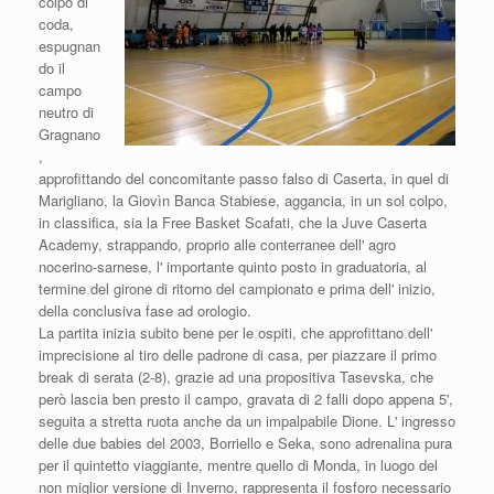
colpo di
coda,
espugnan
do il
campo
neutro di
Gragnano
,
approfittando del concomitante passo falso di Caserta, in quel di
Marigliano, la Giovìn Banca Stabiese, aggancia, in un sol colpo,
in classifica, sia la Free Basket Scafati, che la Juve Caserta
Academy, strappando, proprio alle conterranee dell' agro
nocerino-sarnese, l' importante quinto posto in graduatoria, al
termine del girone di ritorno del campionato e prima dell' inizio,
della conclusiva fase ad orologio.
La partita inizia subito bene per le ospiti, che approfittano dell'
imprecisione al tiro delle padrone di casa, per piazzare il primo
break di serata (2-8), grazie ad una propositiva Tasevska, che
però lascia ben presto il campo, gravata di 2 falli dopo appena 5',
seguita a stretta ruota anche da un impalpabile Dione. L' ingresso
delle due babies del 2003, Borriello e Seka, sono adrenalina pura
per il quintetto viaggiante, mentre quello di Monda, in luogo del
non miglior versione di Inverno, rappresenta il fosforo necessario