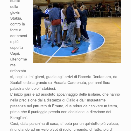
quella
della
giovin
Stabia,
contro la
forte e
certament
e più
esperta
Capri,
ulteriorme
nte
rinforzata
si, negli ultimi giorni, grazie agli arrivi di Roberta Dentamaro, da
Scafati e della grande ex Rosaria Carotenuto, per anni fiera
paladina dei colori stabiesi.
L' inizio gara è ad assoluto appannaggio delle isolane, che hanno
nella precisione dalla distanza di Gallo e dall' inquietante
presenza nel pitturato di Ermito, due rebus da risolvere in fretta,
prima che il punteggio prenda con decisione la direzione dei
Faraglioni.
Così, dalla panchina di casa, si opta per un quintetto più veloce,
rinunciando ad un vero pivot di ruolo, creando, di fatto, più di