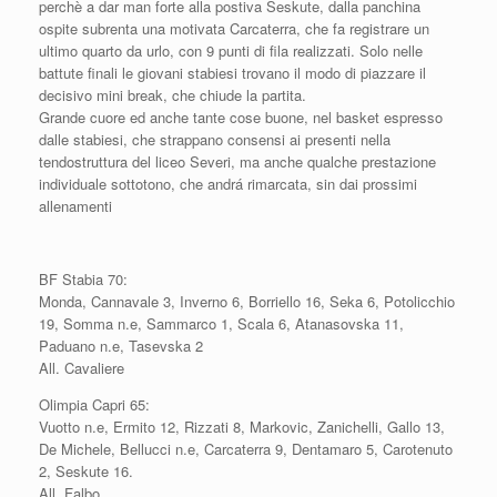
perchè a dar man forte alla postiva Seskute, dalla panchina
ospite subrenta una motivata Carcaterra, che fa registrare un
ultimo quarto da urlo, con 9 punti di fila realizzati. Solo nelle
battute finali le giovani stabiesi trovano il modo di piazzare il
decisivo mini break, che chiude la partita.
Grande cuore ed anche tante cose buone, nel basket espresso
dalle stabiesi, che strappano consensi ai presenti nella
tendostruttura del liceo Severi, ma anche qualche prestazione
individuale sottotono, che andrá rimarcata, sin dai prossimi
allenamenti
BF Stabia 70:
Monda, Cannavale 3, Inverno 6, Borriello 16, Seka 6, Potolicchio
19, Somma n.e, Sammarco 1, Scala 6, Atanasovska 11,
Paduano n.e, Tasevska 2
All. Cavaliere
Olimpia Capri 65:
Vuotto n.e, Ermito 12, Rizzati 8, Markovic, Zanichelli, Gallo 13,
De Michele, Bellucci n.e, Carcaterra 9, Dentamaro 5, Carotenuto
2, Seskute 16.
All. Falbo