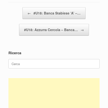
Navigazione articolo
←
#U18: Banca Stabiese ‘A’ –…
#U18: Azzurra Cercola – Banca…
→
Ricerca
Ricerca
per: