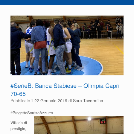
#SerieB: Banca Stabiese – Olimpia Capri
70-65
Pubblicato il
22 Gennaio 2019
di
Sara Tavormina
#ProgettoSorrisoAzzurro
Vittoria di
prestigio,