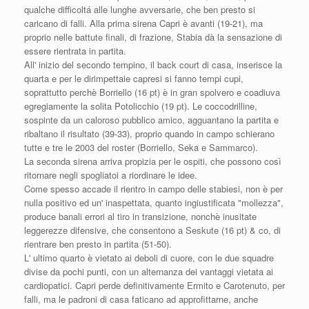
qualche difficoltá alle lunghe avversarie, che ben presto si
caricano di falli. Alla prima sirena Capri è avanti (19-21), ma
proprio nelle battute finali, di frazione, Stabia dà la sensazione di
essere rientrata in partita.
All' inizio del secondo tempino, il back court di casa, inserisce la
quarta e per le dirimpettaie capresi si fanno tempi cupi,
soprattutto perchè Borriello (16 pt) è in gran spolvero e coadiuva
egregiamente la solita Potolicchio (19 pt). Le coccodrilline,
sospinte da un caloroso pubblico amico, agguantano la partita e
ribaltano il risultato (39-33), proprio quando in campo schierano
tutte e tre le 2003 del roster (Borriello, Seka e Sammarco).
La seconda sirena arriva propizia per le ospiti, che possono così
ritornare negli spogliatoi a riordinare le idee.
Come spesso accade il rientro in campo delle stabiesi, non è per
nulla positivo ed un' inaspettata, quanto ingiustificata "mollezza",
produce banali errori al tiro in transizione, nonchè inusitate
leggerezze difensive, che consentono a Seskute (16 pt) & co, di
rientrare ben presto in partita (51-50).
L' ultimo quarto è vietato ai deboli di cuore, con le due squadre
divise da pochi punti, con un alternanza dei vantaggi vietata ai
cardiopatici. Capri perde definitivamente Ermito e Carotenuto, per
falli, ma le padroni di casa faticano ad approfittarne, anche